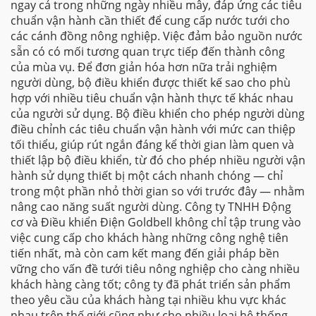
ngay cả trong những ngày nhiều mây, đáp ứng các tiêu
chuẩn vận hành cần thiết để cung cấp nước tưới cho
các cánh đồng nông nghiệp. Việc đảm bảo nguồn nước
sẵn có có mối tương quan trực tiếp đến thành công
của mùa vụ. Để đơn giản hóa hơn nữa trải nghiệm
người dùng, bộ điều khiển được thiết kế sao cho phù
hợp với nhiều tiêu chuẩn vận hành thực tế khác nhau
của người sử dụng. Bộ điều khiển cho phép người dùng
điều chỉnh các tiêu chuẩn vận hành với mức can thiệp
tối thiểu, giúp rút ngắn đáng kể thời gian làm quen và
thiết lập bộ điều khiển, từ đó cho phép nhiều người vận
hành sử dụng thiết bị một cách nhanh chóng — chỉ
trong một phần nhỏ thời gian so với trước đây — nhằm
nâng cao năng suất người dùng. Công ty TNHH Động
cơ và Điều khiển Điện Goldbell không chỉ tập trung vào
việc cung cấp cho khách hàng những công nghệ tiên
tiến nhất, mà còn cam kết mang đến giải pháp bền
vững cho vấn đề tưới tiêu nông nghiệp cho càng nhiều
khách hàng càng tốt; công ty đã phát triển sản phẩm
theo yêu cầu của khách hàng tại nhiều khu vực khác
nhau trên thế giới cũng như cho nhiều loại hệ thống