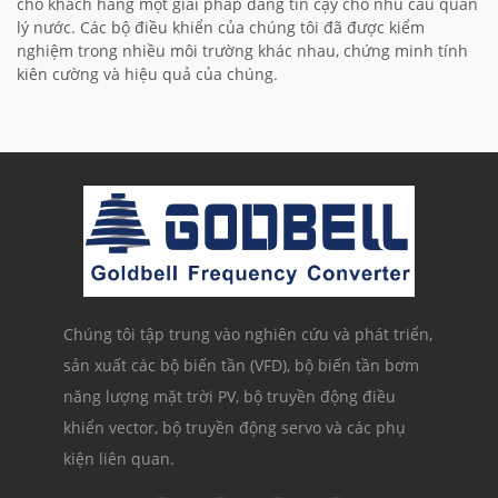
cho khách hàng một giải pháp đáng tin cậy cho nhu cầu quản
lý nước. Các bộ điều khiển của chúng tôi đã được kiểm
nghiệm trong nhiều môi trường khác nhau, chứng minh tính
kiên cường và hiệu quả của chúng.
Chúng tôi tập trung vào nghiên cứu và phát triển,
sản xuất các bộ biến tần (VFD), bộ biến tần bơm
năng lượng mặt trời PV, bộ truyền động điều
khiển vector, bộ truyền động servo và các phụ
kiện liên quan.