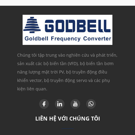
Chúng tôi tập trung vào nghiên cứu và phát triển,
sản xuất các bộ biến tần (VFD), bộ biến tần bơm
năng lượng mặt trời PV, bộ truyền động điều
khiển vector, bộ truyền động servo và các phụ
kiện liên quan.
LIÊN HỆ VỚI CHÚNG TÔI