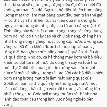
thiết bị sưởi sẽ ngừng hoạt động nếu đạt đến nhiệt độ
không an toàn. Do đó, Agro — bộ điều khiển bơm năng
lượng mặt trời làm mát bằng quạt đầu tiên trên thế giới
— có thể vận hành liên tục và hiệu quả mà không lo
nguy cơ hư hỏng do nhiệt độ cao từ ánh nắng mặt trời.
Tính năng này đặc biệt quan trọng trong các ứng dụng
bơm đòi hỏi độ tin cậy cao và chịu tải nặng, chẳng hạn
như trong nông nghiệp hoặc cung cấp nước ở vùng sâu
vùng xa. Bộ điều khiển được tích hợp lớp vỏ bảo vệ
tổng thể, bao gồm chức năng bảo vệ quá áp, thiếu áp
và quá dòng. Nhờ đó, cả hệ thống máy bơm và bộ điều
khiển sẽ đạt tới một mức độ đáng tin cậy và tuổi thọ
mới. Tại Goldbell, chúng tôi tin tưởng vào sức mạnh
của đổi mới và năng lượng tái tạo. Với các bộ điều khiển
bơm năng lượng mặt trời làm mát bằng quạt của
Goldbell, bạn có thể quản lý hệ thống cấp nước một
cách dễ dàng, thân thiện với môi trường và không tốn
nhiều công sức. Goldbell mong muốn trở thành nhà
lãnh đạo toàn cầu trong lĩnh vực nông nghiệp bền
vững.