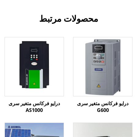
محصولات مرتبط
درایو فرکانس متغیر سری
درایو فرکانس متغیر سری
AS1000
G600