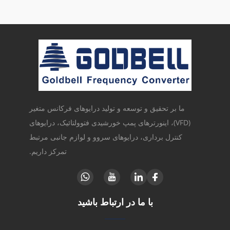
ما بر تحقیق و توسعه و تولید درایوهای فرکانس متغیر
(VFD)، اینورترهای پمپ خورشیدی فتوولتائیک، درایوهای
کنترل برداری، درایوهای سروو و لوازم جانبی مرتبط
تمرکز داریم.
با ما در ارتباط باشید