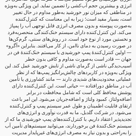
انرژی و بیشترین حجم آب‌کشی را تضمین نماید. این ویژگی به‌ویژه
در مناطقی که میزان نور خورشید به‌طور مداوم در حال تغییر
است، بسیار مفید است؛ زیرا به این معناست که کنترل‌کننده
به‌صورت پیوسته و بدون مصرف انرژی قابل توجهی آب را پمپاژ
می‌کند. این کنترل‌کننده دارای سیستم خنک‌کنندگی منحصر‌به‌فرد
و نخستین مورد از نوع خود است. در روش‌های سنتی، گرم‌کن‌ها
در صورت رسیدن به دمای ناامن، از کار می‌افتند. بنابراین «آگرو»
— اولین کنترل‌کنندهٔ پمپ خورشیدی با سیستم خنک‌کنندهٔ فن در
جهان — قادر است به‌صورت مداوم و کافی بدون خطر
آسیب‌دیدگی ناشی از گرمای ناشی از تابش خورشید عمل کند. این
ویژگی به‌ویژه در کاربردهای چالش‌برانگیز پمپ‌ها که از نظر
عملیاتی محدودیت‌های شدیدی دارند — مانند کشاورزی یا تأمین
آب در مناطق دورافتاده — حیاتی است. این کنترل‌کننده دارای
پوشش محافظ کلی است که شامل محافظت در برابر
اضافه‌ولتاژ، کمبود ولتاژ و اضافه‌جریان می‌شود. این امر باعث
ارتقای قابلیت اطمینان و طول عمر سیستم پمپ و کنترل‌کننده
می‌شود. در شرکت گلدبل، ما به قدرت نوآوری و انرژی‌های
تجدیدپذیر اعتقاد داریم. با کنترل‌کننده‌های پمپ خورشیدی ما که از
سیستم خنک‌کنندهٔ فن برخوردارند، می‌توانید سیستم‌های تأمین آب
را به‌راحتی و بدون نیاز به مصرف انرژی‌های غیرپایدار مدیریت