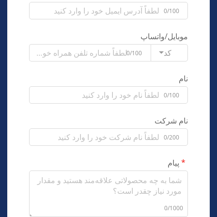
0/100
موبایل/واتساپ
کد
0/100
نام
0/100
نام شرکت
0/200
پیام
0/1000