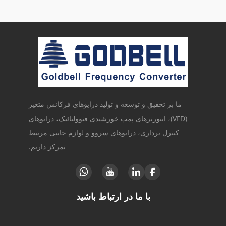
ما بر تحقیق و توسعه و تولید درایوهای فرکانس متغیر
(VFD)، اینورترهای پمپ خورشیدی فتوولتائیک، درایوهای
کنترل برداری، درایوهای سروو و لوازم جانبی مرتبط
تمرکز داریم.
با ما در ارتباط باشید