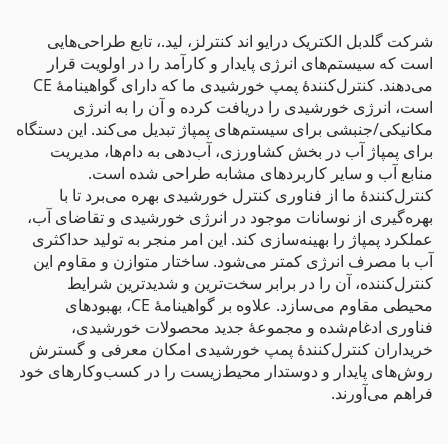
شرکت گلدبل الکتریک درایو اند کنترلز، لید.، تابع طراحی‌هایی
است که سیستم‌های انرژی پایدار و کارآمد را در اولویت قرار
می‌دهند. کنترل‌کنندهٔ پمپ خورشیدی ما که دارای گواهینامهٔ CE
است، انرژی خورشیدی را دریافت کرده و آن را به انرژی
مکانیکی/جنبشی برای سیستم‌های پمپاژ تبدیل می‌کند. این دستگاه
برای پمپاژ آب در بخش کشاورزی، آب‌دهی به دام‌ها، مدیریت
منابع آب و سایر کاربردهای مشابه طراحی شده است.
کنترل‌کنندهٔ ما از فناوری کنترل خورشیدی بهره می‌برد تا با
بهره‌گیری از نوسانات موجود در انرژی خورشیدی و تقاضای آب،
عملکرد پمپاژ را بهینه‌سازی کند. این امر منجر به تولید حداکثری
آب با مصرف انرژی کمتر می‌شود. ساختار متوازن و مقاوم این
کنترل‌کننده، آن را در برابر سخت‌ترین و شدیدترین شرایط
محیطی مقاوم می‌سازد. علاوه بر گواهینامهٔ CE، بهبودهای
فناوری ادغام‌شده و مجموعهٔ جدید محصولات خورشیدی،
خریداران کنترل‌کنندهٔ پمپ خورشیدی امکان معرفی و گسترش
روش‌های پایدار و دوستدار محیط‌زیست را در کسب‌وکارهای خود
فراهم می‌آورند.