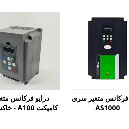
 فرکانس متغیر سری
درایو فرکانس متغ
AS1000
کامپکت A100 - خاکستری