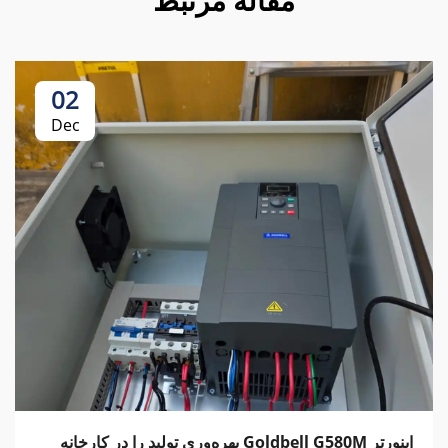
مقاله مرتبط
02
Dec
اینورتر Goldbell G580M بهره‌وری تولید را در کارخانه