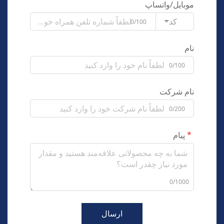
موبایل/واتساپ
کد
0/100
نام
0/100
نام شرکت
0/200
پیام
0/1000
ارسال