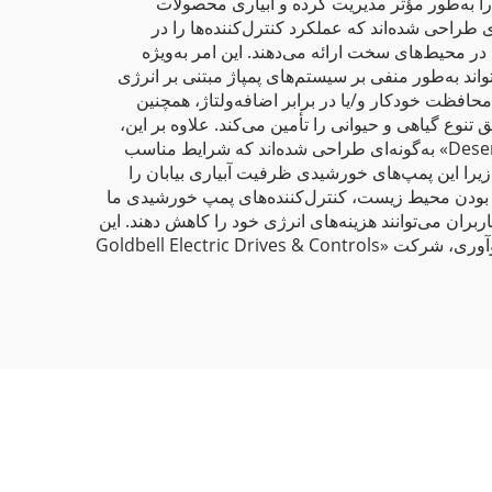
ین، کنترل‌کننده‌های «Desert Green» پمپ‌های محرک خورشیدی را به‌طور مؤثر مدیریت کرده و آبیاری محصولات
ت‌ترین محیط‌ها نیز بهینه می‌سازند. پمپ‌های خورشیدی «Desert Green» با فناوری‌ای طراحی شده‌اند که عملکرد کنترل‌کننده‌ها را در
اورزی و پوشش گیاهی رونده در محیط‌های سخت ارائه می‌دهند. این امر به‌ویژه
ند به‌طور منفی بر سیستم‌های پمپاژ مبتنی بر انرژی
 محافظت خودکار و/یا در برابر اضافه‌ولتاژ، همچنین
شیدی «Desert Green» در بیابان، شرایط لازم برای رونق تنوع گیاهی و حیوانی را تأمین می‌کند. علاوه بر این،
بیابان شرایط اکولوژیک مناسبی را نیز ایجاد می‌کند تا حیات وحش بتواند هوا و خاک را ترمیم کند. پمپ‌های خورشیدی «Desert Green» به‌گونه‌ای طراحی شده‌اند که شرایط مناسب
تم حیات وحش کمک می‌کند؛ زیرا این پمپ‌های خورشیدی ظرفیت آبیاری بیابان را
ر بودن محیط زیست، کنترل‌کننده‌های پمپ خورشیدی ما
ربران می‌توانند هزینه‌های انرژی خود را کاهش دهند. این
امر از نظر اقتصادی به کشاورزان و سازمان‌هایی که بر سبز کردن بیابان‌ها تمرکز دارند، سود می‌رساند. با تعهد ما به کیفیت و نوآوری، شرکت «Goldbell Electric Drives & Controls