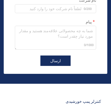
نام شرکت
0/200
پیام
0/1000
ارسال
کنترلر پمپ خورشیدی