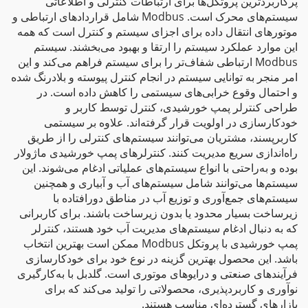
پرکاربردترین پروتکل‌ها برای ارتباطات کنترلی و اطلاعاتی
سیستم‌های محرک است. Modbus شامل قراردادهای ارتباطی و
موتورهای انتقال داده برای اجزای سیستم و کنترل است که همه
این موارد عملکرد سیستم را ارتقا و بهبود می‌بخشند. سیستم
Modbus ارتباطی شفاف‌تر را برای سیستم فراهم می‌کند و این
امر منجر به توانایی سیستم در انجام کنترل پیوسته و بلادرنگ شده
و احتمال وقوع خرابی‌های سیستمی را کاهش داده است. در
طراحی کنترلر پمپ خورشیدی، کنترل توسط کاربر و
خودکارسازی در اولویت قرار گرفته‌اند. علاوه بر سیستمی
کاربرپسند، مشتریان می‌توانند سیستم‌های کنترلی را از طریق
راه‌اندازی سریع مدیریت کنند. کنترلرهای پمپ خورشیدی ماژولار
بوده و به‌راحتی با انواع سیستم‌های عملیاتی ادغام می‌شوند. این
سیستم‌ها می‌توانند شامل سیستم‌های آب و آبیاری و همچنین
سیستم‌های جمع‌آوری و توزیع آب در مناطق دورافتاده با
زیرساخت بسیار محدود یا بدون زیرساخت باشند. برای کاربرانی
که به دنبال ادغام سیستم‌های مدیریت آب خود هستند، کنترلر
پمپ خورشیدی با پروتکل Modbus ممکن است بهترین انتخاب
باشد. این محصول بهترین گزینه در نوع خود برای خودکارسازی
فرآیندهای صنعتی و درایوهای موتوری است. گلدبل با به‌کارگیری
نوآوری و کاربردپذیری، محصولاتی را تولید می‌کند که برای
بازارهای گسترده‌ای مناسب هستند.