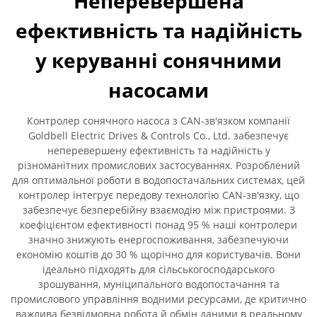
Неперевершена
ефективність та надійність
у керуванні сонячними
насосами
Контролер сонячного насоса з CAN-зв'язком компанії
Goldbell Electric Drives & Controls Co., Ltd. забезпечує
неперевершену ефективність та надійність у
різноманітних промислових застосуваннях. Розроблений
для оптимальної роботи в водопостачальних системах, цей
контролер інтегрує передову технологію CAN-зв'язку, що
забезпечує безперебійну взаємодію між пристроями. З
коефіцієнтом ефективності понад 95 % наші контролери
значно знижують енергоспоживання, забезпечуючи
економію коштів до 30 % щорічно для користувачів. Вони
ідеально підходять для сільськогосподарського
зрошування, муніципального водопостачання та
промислового управління водними ресурсами, де критично
важлива безвідмовна робота й обмін даними в реальному