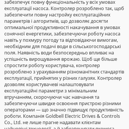
забезпечує повну функціональність у всіх умовах
експлуатації насоса. Контролер розроблено так, щоб
забезпечити повну настройку експлуатаційних
параметрів і алгоритмів, що дозволяє досягти
оптимальної продуктивності накачування в умовах
сонячної енергетики, забезпечуючи роботу насоса
навіть у похмуру погоду та відповідаючи вимогам,
необхідним для подачі води в сільськогосподарські
поля. Наявність води безпосередньо впливає на
успішність вирощування врожаю. Щоб ще більше
спростити роботу користувача, контролер
розроблено з урахуванням різноманітних стандартів
експлуатації, прийнятих у різних галузях. Контролер
дозволяє користувачеві налаштовувати
експлуатаційні параметри з мінімальним
втручанням, скорочуючи час навчання та
забезпечуючи швидке освоєння пристрою різними
операторами — що значно підвищує продуктивність
роботи. Компанія Goldbell Electric Drives & Controls
Co., Ltd. не лише прагне надавати клієнтам
найновіші технології, а й забезпечувати якомога