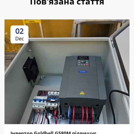
Пов'язана стаття
02
Dec
Інвертор Goldbell G580M підвищує