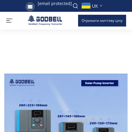
[email protected]
UK
Отримати миттєву ціну