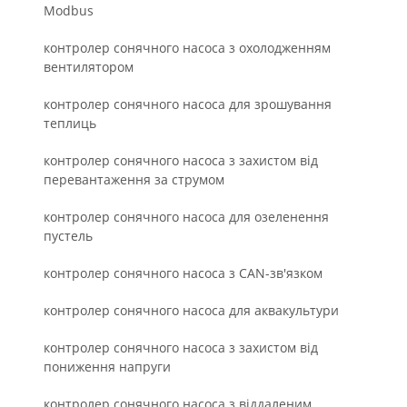
Modbus
контролер сонячного насоса з охолодженням
вентилятором
контролер сонячного насоса для зрошування
теплиць
контролер сонячного насоса з захистом від
перевантаження за струмом
контролер сонячного насоса для озеленення
пустель
контролер сонячного насоса з CAN-зв'язком
контролер сонячного насоса для аквакультури
контролер сонячного насоса з захистом від
пониження напруги
контролер сонячного насоса з віддаленим