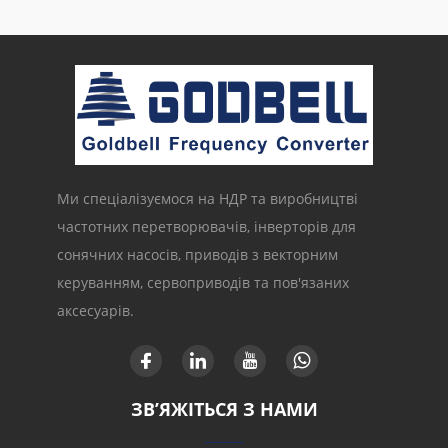
Ми спеціалізуємося на НДР та виробництві
частотних перетворювачів, інверторів для
сонячних насосів, приводів з векторним
керуванням, сервоприводів та пов'язаних
аксесуарів.
ЗВ’ЯЖІТЬСЯ З НАМИ