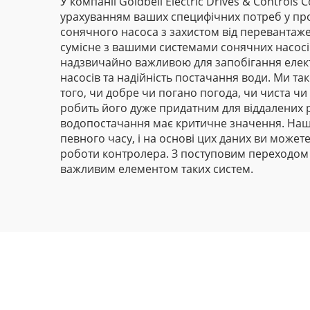
У компанії Goldbell Electric Drives & Control
урахуванням ваших специфічних потреб у про
сонячного насоса з захистом від перевантаже
сумісне з вашими системами сонячних насосів
надзвичайно важливою для запобігання елек
насосів та надійність постачання води. Ми т
того, чи добре чи погано погода, чи чиста ч
робить його дуже придатним для віддалених р
водопостачання має критичне значення. Наш
певного часу, і на основі цих даних ви може
роботи контролера. З поступовим переходом 
важливим елементом таких систем.