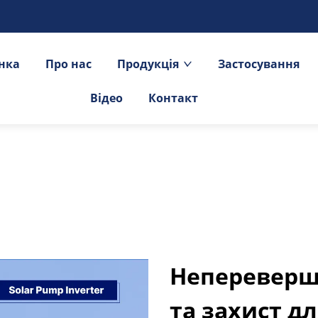
інка
Про нас
Продукція
Застосування
Відео
Контакт
Непереверш
та захист д