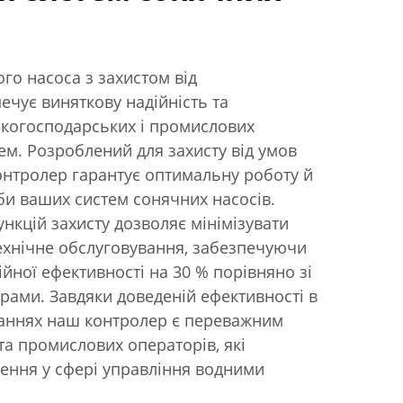
го насоса з захистом від
чує виняткову надійність та
ькогосподарських і промислових
м. Розроблений для захисту від умов
онтролер гарантує оптимальну роботу й
би ваших систем сонячних насосів.
ункцій захисту дозволяє мінімізувати
технічне обслуговування, забезпечуючи
йної ефективності на 30 % порівняно зі
рами. Завдяки доведеній ефективності в
ваннях наш контролер є переважним
а промислових операторів, які
ення у сфері управління водними