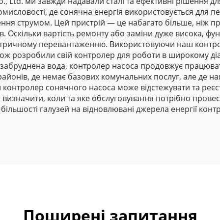
s Co., Ltd. ми завжди надавали сталі та ефективні рішення
мисловості, де сонячна енергія використовується для 
ння струмом. Цей пристрій — це набагато більше, ніж п
. Оскільки вартість ремонту або заміни дуже висока, фун
тричному перевантаженню. Використовуючи наш контро
акож розробили свій контролер для роботи в широкому ді
и забруднена вода, контролер насоса продовжує працюват
айонів, де немає базових комунальних послуг, але де на
 контролер сонячного насоса може відстежувати та реєс
те визначити, коли та яке обслуговування потрібно прове
більшості галузей на відновлювані джерела енергії кон
Поширені запитання