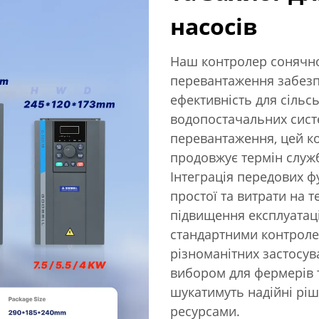
насосів
Наш контролер сонячно
перевантаження забезпе
ефективність для сільс
водопостачальних систе
перевантаження, цей к
продовжує термін служ
Інтеграція передових ф
простої та витрати на 
підвищення експлуатаці
стандартними контроле
різноманітних застосу
вибором для фермерів т
шукатимуть надійні ріш
ресурсами.