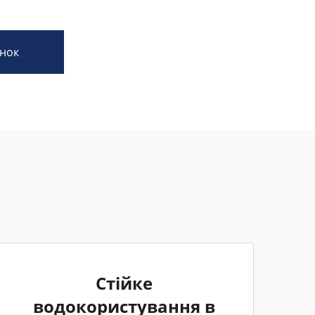
нок
Стійке
водокористування в