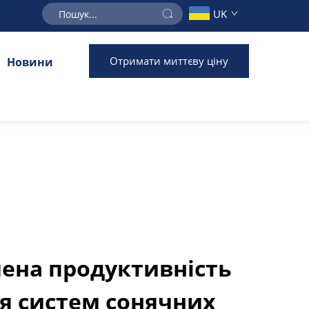
UK
Отримати миттєву ціну
Новини
ена продуктивність
ля систем сонячних