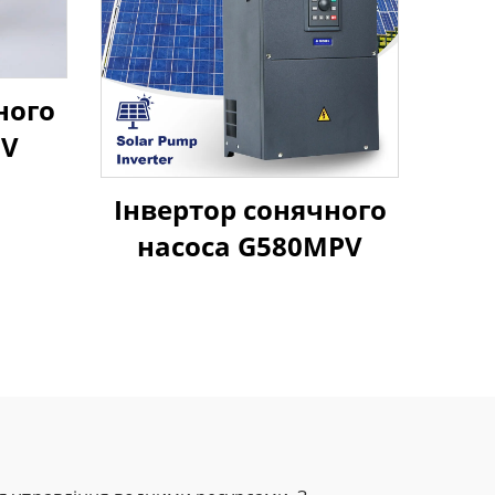
ного
PV
Інвертор сонячного
насоса G580MPV