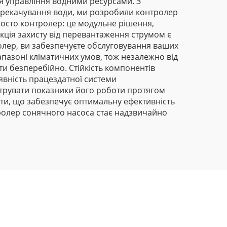
 для управління водними ресурсами. З
перекачування води, ми розробили контролер
росто контролер: це модульне рішення,
кція захисту від перевантаження струмом є
лер, ви забезпечуєте обслуговування ваших
апазоні кліматичних умов, тож незалежно від
и безперебійно. Стійкість компонентів
явність працездатної системи
трувати показники його роботи протягом
сти, що забезпечує оптимальну ефективність
тролер сонячного насоса стає надзвичайно