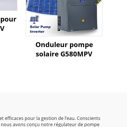
 pour
PV
Onduleur pompe
solaire G580MPV
t efficaces pour la gestion de l’eau. Conscients
eau, nous avons conçu notre régulateur de pompe