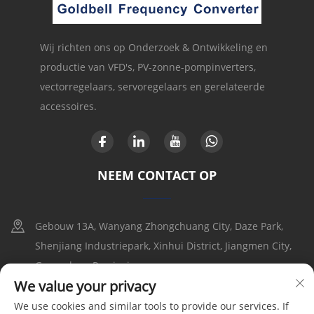
Wij richten ons op Onderzoek & Ontwikkeling en
productie van VFD's, PV-zonne-pompinverters,
vectorregelaars, servoregelaars en gerelateerde
accessoires.
NEEM CONTACT OP
Gebouw 13A, Wanyang Zhongchuang City, Daze Park,
Shenjiang Industriepark, Xinhui District, Jiangmen City,
Guangdong Provincie
We value your privacy
+86-17316086390
We use cookies and similar tools to provide our services. If