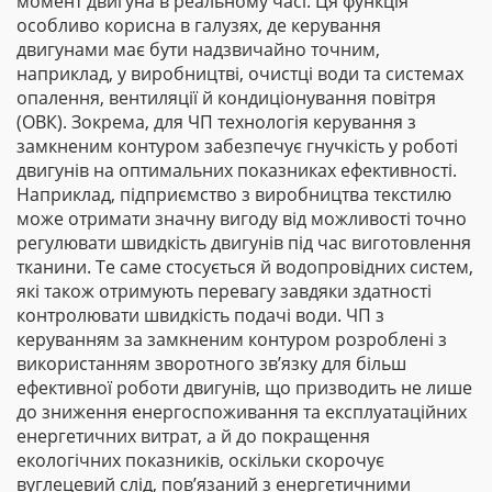
момент двигуна в реальному часі. Ця функція
особливо корисна в галузях, де керування
двигунами має бути надзвичайно точним,
наприклад, у виробництві, очистці води та системах
опалення, вентиляції й кондиціонування повітря
(ОВК). Зокрема, для ЧП технологія керування з
замкненим контуром забезпечує гнучкість у роботі
двигунів на оптимальних показниках ефективності.
Наприклад, підприємство з виробництва текстилю
може отримати значну вигоду від можливості точно
регулювати швидкість двигунів під час виготовлення
тканини. Те саме стосується й водопровідних систем,
які також отримують перевагу завдяки здатності
контролювати швидкість подачі води. ЧП з
керуванням за замкненим контуром розроблені з
використанням зворотного зв’язку для більш
ефективної роботи двигунів, що призводить не лише
до зниження енергоспоживання та експлуатаційних
енергетичних витрат, а й до покращення
екологічних показників, оскільки скорочує
вуглецевий слід, пов’язаний з енергетичними