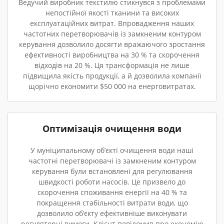
Ведучий виробник текстилю стикнувся з проблемами
непостійної якості тканини та високих
експлуатаційних витрат. Впровадження наших
частотних перетворювачів із замкненим контуром
керування дозволило досягти вражаючого зростання
ефективності виробництва на 30 % та скорочення
відходів на 20 %. Ця трансформація не лише
підвищила якість продукції, а й дозволила компанії
щорічно економити $50 000 на енерговитратах.
Оптимізація очищення води
У муніципальному об’єкті очищення води наші
частотні перетворювачі із замкненим контуром
керування були встановлені для регулювання
швидкості роботи насосів. Це призвело до
скорочення споживання енергії на 40 % та
покращення стабільності витрати води, що
дозволило об’єкту ефективніше виконувати
регуляторні вимоги. Клієнт повідомив про економію