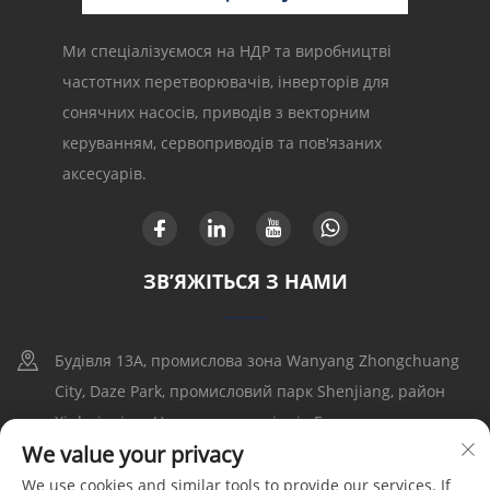
Ми спеціалізуємося на НДР та виробництві
частотних перетворювачів, інверторів для
сонячних насосів, приводів з векторним
керуванням, сервоприводів та пов'язаних
аксесуарів.
ЗВ’ЯЖІТЬСЯ З НАМИ
Будівля 13A, промислова зона Wanyang Zhongchuang
City, Daze Park, промисловий парк Shenjiang, район
Xinhui, місто Цзянмэнь, провінція Гуандун
We value your privacy
+86-17316086390
We use cookies and similar tools to provide our services. If