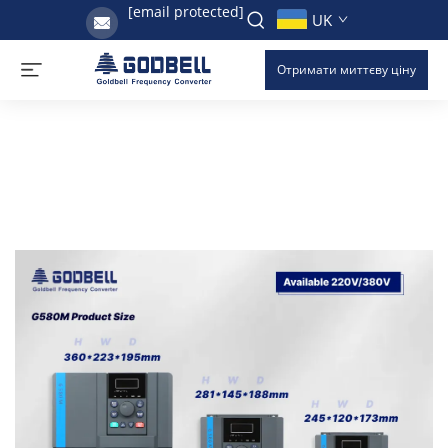
[email protected]
UK
Отримати миттєву ціну