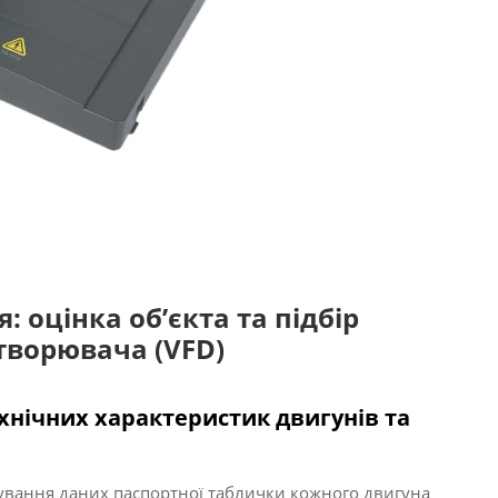
 оцінка об’єкта та підбір
творювача (VFD)
хнічних характеристик двигунів та
тування даних паспортної таблички кожного двигуна