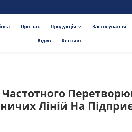
інка
Про нас
Продукція
Застосування
Відео
Контакт
 Частотного Перетворюв
ничих Ліній На Підприє