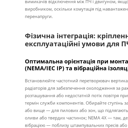
вимикачів відключення між ПЧ і двигуном, якщ
виробником, оскільки комутація під навантаже
перенапруги.
Фізична інтеграція: кріпле
експлуатаційні умови для П
Оптимальна орієнтація при монтаж
(NEMA/IEC IP) та вібраційна ізоляц
Встановлюйте частотний перетворювач вертик
радіаторів для забезпечення охолодження за ра
розташування або недостатній потік повітря п
термін служби компонентів. Обирайте ступінь зах
або вище — для пилових або зон, що підлягають
оливи або твердих частинок; NEMA 4X — там, де н
вібрацією — поблизу штампувальних пресів або