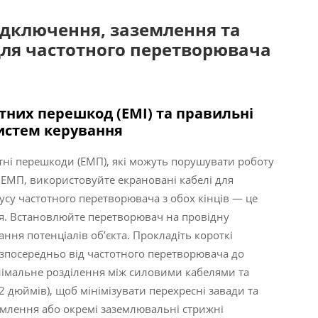
ідключення, заземлення та
для частотного перетворювача
них перешкод (EMI) та правильні
истем керування
тні перешкоди (ЕМП), які можуть порушувати роботу
 ЕМП, використовуйте екрановані кабелі для
усу частотного перетворювача з обох кінців — це
я. Встановлюйте перетворювач на провідну
ння потенціалів об’єкта. Прокладіть короткі
зпосередньо від частотного перетворювача до
німальне розділення між силовими кабелями та
 дюймів), щоб мінімізувати перехресні завади та
землення або окремі заземлювальні стрижні