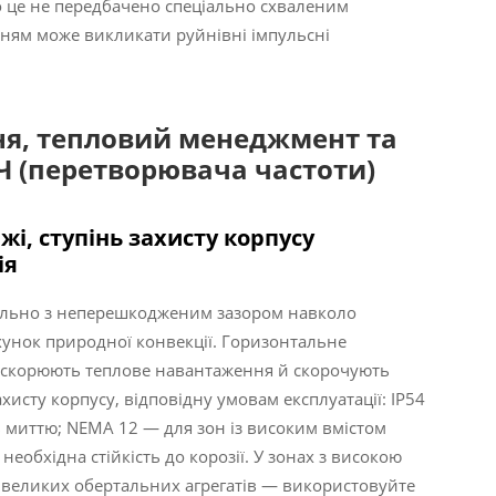
о це не передбачено спеціально схваленим
нням може викликати руйнівні імпульсні
ння, тепловий менеджмент та
Ч (перетворювача частоти)
і, ступінь захисту корпусу
ія
ально з неперешкодженим зазором навколо
хунок природної конвекції. Горизонтальне
рискорюють теплове навантаження й скорочують
исту корпусу, відповідну умовам експлуатації: IP54
 миттю; NEMA 12 — для зон із високим вмістом
еобхідна стійкість до корозії. У зонах з високою
 великих обертальних агрегатів — використовуйте