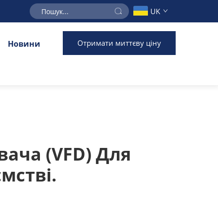
UK
Отримати миттєву ціну
Новини
ача (VFD) Для
мстві.