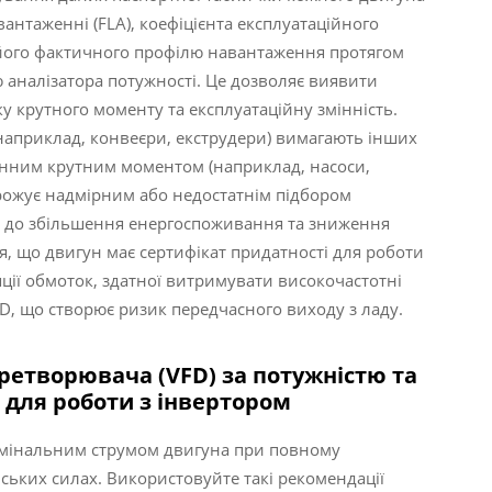
нтаженні (FLA), коефіцієнта експлуатаційного
я його фактичного профілю навантаження протягом
аналізатора потужності. Це дозволяє виявити
у крутного моменту та експлуатаційну змінність.
априклад, конвеєри, екструдери) вимагають інших
мінним крутним моментом (наприклад, насоси,
грожує надмірним або недостатнім підбором
ь до збільшення енергоспоживання та зниження
я, що двигун має сертифікат придатності для роботи
яції обмоток, здатної витримувати високочастотні
D, що створює ризик передчасного виходу з ладу.
ретворювача (VFD) за потужністю та
 для роботи з інвертором
омінальним струмом двигуна при повному
інських силах. Використовуйте такі рекомендації