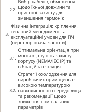
Вибір кабелів, обмеження
щодо їхньої довжини та
пристрої захисту для
зменшення гармонік
Фізична інтеграція: кріплення,
тепловий менеджмент та
експлуатаційні умови для ПЧ
(перетворювача частоти)
Оптимальна орієнтація при
монтажі, ступінь захисту
корпусу (NEMA/IEC IP) та
вібраційна ізоляція
Стратегії охолодження для
виробничих приміщень із
високою температурою
навколишнього середовища
та рекомендації щодо
зниження номінальних
параметрів