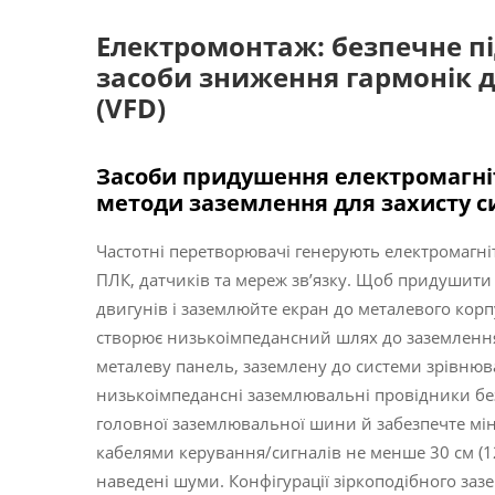
Електромонтаж: безпечне п
засоби зниження гармонік 
(VFD)
Засоби придушення електромагніт
методи заземлення для захисту с
Частотні перетворювачі генерують електромагні
ПЛК, датчиків та мереж зв’язку. Щоб придушити
двигунів і заземлюйте екран до металевого корп
створює низькоімпедансний шлях до заземленн
металеву панель, заземлену до системи зрівнюва
низькоімпедансні заземлювальні провідники бе
головної заземлювальної шини й забезпечте мі
кабелями керування/сигналів не менше 30 см (12
наведені шуми. Конфігурації зіркоподібного за