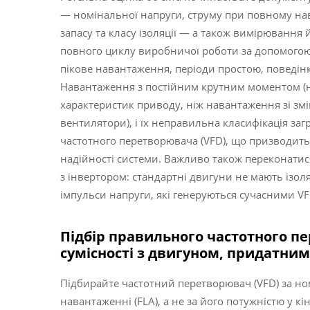
— номінальної напруги, струму при повному нава
запасу та класу ізоляції — а також вимірюванн
повного циклу виробничої роботи за допомогою 
пікове навантаження, періоди простою, поведінк
Навантаження з постійним крутним моментом (н
характеристик приводу, ніж навантаження зі з
вентилятори), і їх неправильна класифікація за
частотного перетворювача (VFD), що призводит
надійності системи. Важливо також переконатис
з інвертором: стандартні двигуни не мають ізол
імпульси напруги, які генеруються сучасними VF
Підбір правильного частотного пе
сумісності з двигуном, придатним
Підбирайте частотний перетворювач (VFD) за н
навантаженні (FLA), а не за його потужністю у к