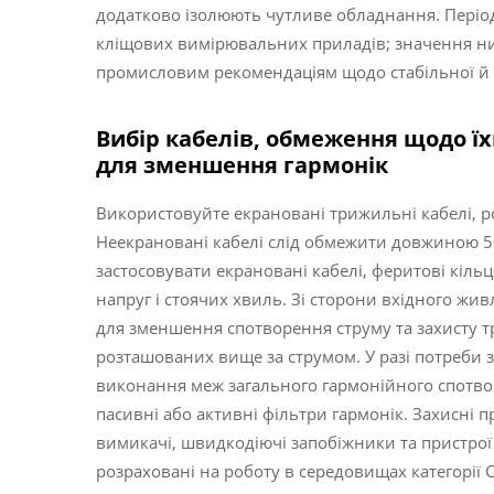
додатково ізолюють чутливе обладнання. Періо
кліщових вимірювальних приладів; значення н
промисловим рекомендаціям щодо стабільної й с
Вибір кабелів, обмеження щодо їх
для зменшення гармонік
Використовуйте екрановані трижильні кабелі, ро
Неекрановані кабелі слід обмежити довжиною 5
застосовувати екрановані кабелі, феритові кіль
напруг і стоячих хвиль. Зі сторони вхідного жив
для зменшення спотворення струму та захисту т
розташованих вище за струмом. У разі потреби
виконання меж загального гармонійного спотвор
пасивні або активні фільтри гармонік. Захисні 
вимикачі, швидкодіючі запобіжники та пристрої 
розраховані на роботу в середовищах категорії 