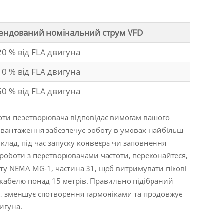
ендований номінальний струм VFD
0 % від FLA двигуна
0 % від FLA двигуна
0 % від FLA двигуна
тоти перетворювача відповідає вимогам вашого
ревантаження забезпечує роботу в умовах найбільш
лад, під час запуску конвеєра чи заповнення
 роботи з перетворювачами частоти, переконайтеся,
рту NEMA MG-1, частина 31, щоб витримувати пікові
 кабелю понад 15 метрів. Правильно підібраний
, зменшує спотворення гармоніками та продовжує
игуна.