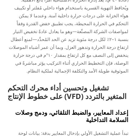
ويُحافظ التهوية القسرية باستخدام هواء داخلي مُفلتر أو تكييف
هواء الخزانة على درجات حرارة داخلية آمنة. وعندما لا يمكن
التحكم في الحرارة المحيطة، يجب تطبيق خفض القدرة وفقاً
لمواصفات الشركة المصنِّعة—وهو ما يعادل عادةً تخفيض التيار
بنسبة ١–٢٪ لكل درجة مئوية تزيد عن الحد المُحدَّد—لمنع أعطال
ارتفاع درجة الحرارة وتدهور العزل. وبما أن عمر أشباه الموصلات
ينخفض إلى النصف مع كل ارتفاع بمقدار ١٠°م في درجة حرارة
الوصلة، فإن التخطيط الحراري أثناء التركيب يؤثر مباشرةً في
الموثوقية طويلة الأمد والتكلفة الإجمالية لملكية النظام.
تشغيل وتحسين أداء محرك التحكم
المتغير بالتردد (VFD) على خطوط الإنتاج
إعداد المعايير، والضبط التلقائي، ودمج وصلات
السلامة التداخلية
تبدأ عملية التشغيل الأولي بإدخال المعايير بدقة: بيانات لوحة