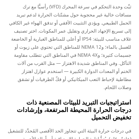
ثبِّت وحدة التحكم في سرعة المحرك (VFD) رأسيًّا مع ترك
مسافات خالية غير محجوبة حول مشتّتات الحرارة لدعم تبريد
الحمل الطبيعي. ويؤدي التثبيت الأفقي أو تدفق الهواء غير الكافي
إلى تسريع الإجهاد الحراري وتقليل عمر المكونات. اختر تصنيف
غلاف مناسب للبيئة: IP54 أو أعلى للمناطق الغبارية أو الخاضعة
للغسل بالماء؛ وNEMA 12 للمناطق التي تحتوي على زيوت أو
جسيمات كثيرة؛ وNEMA 4X في المناطق التي تتطلب مقاومة
التآكل. وفي المناطق شديدة الاهتزاز — مثل القرب من آلات
الختم أو المعدات الدوارة الكبيرة — استخدم عوازل اهتزاز
مطاطية لإحباط التعب الميكانيكي أو فكّ الطرفيات أو تشقق
وصلات اللحام.
استراتيجيات التبريد للبيئات المصنعية ذات
درجات الحرارة المحيطة المرتفعة، وإرشادات
تخفيض التحميل
في درجات حرارة البيئة التي تتجاوز الحد الأقصى المُحدَّد للتشغيل
(عادةً ٤٠°م)، يُعدُّ إدارة الحرارة الاستباقية أمراً بالغ الأهمية.