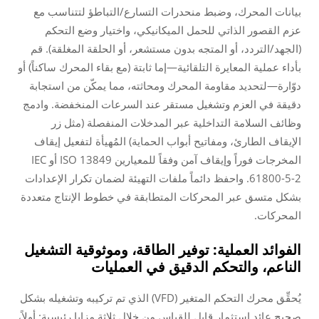
بيانات المحرك، وضبط منحدرات التسارع/التباطؤ لتتناسب مع
عزم القصور الذاتي للحمل الميكانيكي، واختيار وضع التحكم
(الجهد/التردد، أو المتجه بدون مستشعر، أو الحلقة المغلقة). قم
بأداء عملية المعايرة التلقائية—إما ثابتة (مع بقاء المحرك ساكناً) أو
دوّارة—لتحديد مقاومة المحرك ومحاثته، مما يمكّن من استجابة
دقيقة في العزم وتشغيل مستقر عند السرعات المنخفضة. وادمج
وظائف السلامة التداخلية عبر المدخلات المنفصلة (مثل زر
الإيقاف الطارئ، ومفاتيح أبواب الحماية) المُهيأة لتفعيل إيقاف
المخرجات فوراً وإيقاف آمن وفقاً للمعيارين ISO 13849 أو IEC
61800-5-2. واحفظ دائماً ملفات التهيئة لضمان تكرار الإعدادات
بشكل متسق عبر المحركات المتطابقة في خطوط الإنتاج متعددة
المحركات.
الفوائد العملية: توفير الطاقة، وموثوقية التشغيل
الناعم، والتحكم الدقيق في العمليات
يُحقِّق محرك التحكم المتغير (VFD) الذي تم تركيبه وتشغيله بشكل
صحيح عائد استثمار قابل للقياس من خلال ثلاثة مزايا رئيسية: أولاً،