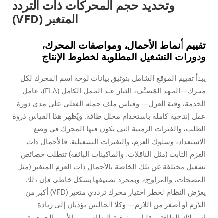
وتحديد حجم المحركات ذات التردد
المتغير (VFD)
تقييم أنماط الأحمال، ومواصفات المحرك،
ودورات التشغيل المطلوبة لخطوط الإنتاج
يبدأ تقييم الموقع الشامل بتوثيق بيانات لوحة اسم المحرك لكل
محرك—الجهد المُصنَّف، التيار عند الحمل الكامل (FLA)، عامل
الخدمة، وفئة العزل— وقياس ملف حمله الفعلي على مدى دورة
عمل إنتاجية كاملة باستخدام محلل طاقة. ويُظهر هذا القياس ذروة
الطلب، والفترات الزمنية التي يكون فيها المحرك في وضع
الاستعداد، وسلوك العزم، والتغيرات التشغيلية. فالأحمال ذات
العزم الثابت (مثل الناقلات، والماكينات الباثقة) تتطلب خصائص
تشغيل مختلفة عن تلك الخاصة بالأحمال ذات العزم المتغير (مثل
المضخات، والمراوح)، وبمجرد تصنيفها بشكل خاطئ فإن ذلك
يعرّض النظام لخطر اختيار محرك ترددي متغير (VFD) أكبر من
اللازم أو أصغر من اللازم— وكلا الحالتين يؤديان إلى زيادة
استهلاك الطاقة وتقليل موثوقية النظام. ومن الأمور الجوهرية