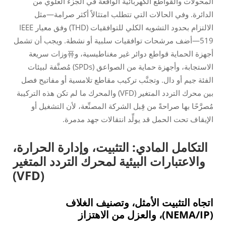
المحولات والقواطع الكهربائية الواقعة في الجزء العلوي من
الدائرة. وفي الحالات التي تتطلب امتثالاً أكثر صرامة—مثل
الالتزام بحدود التشويه الكلي للتوافقيات (THD) وفق معيار IEEE
519—أضف مرشحات توافقيات سلبية أو نشطة. ويجب أن تشمل
أجهزة الحماية قواطع دوائر غير مغناطيسية، و퓨وزات سريعة
الاستجابة، وأجهزة حماية من الصواعق (SPDs) مُصنَّفة لبيئات
الفئة جيم أو دال. وتجنَّب تركيب مقاطع تلامسية أو مفاتيح فصل
بين محرك التردد المتغير (VFD) والمحرك ما لم تكن هذه التركيبة
مُصرَّحًا بها صراحةً من قِبل الشركة المصنِّعة، لأن التشغيل أو
الإيقاف تحت الحمل قد يولِّد انتقالات جهد مدمرة.
التكامل المادي: التثبيت، وإدارة الحرارة،
والاعتبارات البيئية لمحرك التردد المتغير
(VFD)
اتجاه التثبيت الأمثل، وتصنيف الغلاف
(NEMA/IP)، والعزل من الاهتزاز