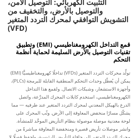
التثبيت الكهربائي: التوصيل الآمن،
والتوصيل بالأرض، والتخفيف من
التشويش التوافقي لمحرك التردد المتغير
(VFD)
قمع التداخل الكهرومغناطيسي (EMI) وتطبيق
تقنيات التوصيل بالأرض السليمة لحماية أنظمة
التحكم
تولِّد محركات التردد المتغير (VFDs) تداخلًا كهرومغناطيسيًّا (EMI)
يمكن أن يُعطّل وحدات التحكم المنطقية القابلة للبرمجة (PLCs)،
وأجهزة الاستشعار، وشبكات الاتصال. ولقمع هذا التداخل
الكهرومغناطيسي، استخدم كابلات المحرك المدرَّعة، واتصل
الدرع بالهيكل المعدني لمحرك التردد المتغير عند طرفيه — مما
يشكّل مسارًا منخفض المعاوقة إلى الأرض. وثّب المحرك على
لوحة معدنية موصلة موصولة بنظام التأريض الموحَّد للمنشأة.
وانشر موصلات تأريض قصيرة ومنخفضة المعاوقة مباشرةً من
محرك التردد المتغير إلى حافلة التأريض الرئيسية، واحفظ فصلًا لا