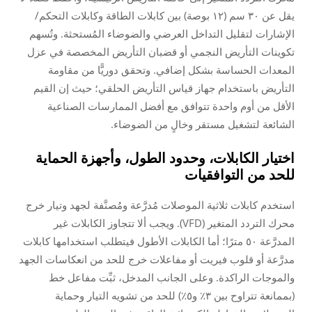
يقل عن ٣٠ سم (١٢ بوصة) بين كابلات الطاقة وكابلات التحكم/
الإشارات لتقليل التداخل العرضي والضوضاء المُستحثة. وتُسهم
تكوينات التأريض النجمي أو قضبان التأريض المخصصة في عزل
المعدات الحساسة بشكل إضافي. وتحقق دوريًّا من مقاومة
التأريض باستخدام جهاز قياس التأريض الحلقي؛ حيث إن القيم
الأقل من أوم واحدة تتوافق مع أفضل الممارسات الصناعية
الشائعة لتشغيل مستقر وخالٍ من الضوضاء.
اختيار الكابلات، وحدود الطول، وأجهزة الحماية
للحد من التوافقيات
استخدم كابلات ثلاثية الموصلات مُدرَّعة ومُصنَّفة لجهد وتيار خرج
محرك التردد المتغير (VFD). ويجب ألا تتجاوز الكابلات غير
المدرَّعة ٥٠ مترًا؛ أما الكابلات الأطول فيتطلب استخدامها كابلات
مدرَّعة أو قلوب فيريت أو مفاعلات خرج للحد من انعكاسات الجهد
والموجات الراكدة. وعلى الجانب المدخل، ثبِّت مفاعل خط
(بممانعة تتراوح بين ٣٪ و٥٪) للحد من تشويه التيار وحماية