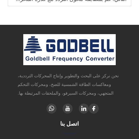
نحن نركز على البحث والتطوير وإنتاج المحركات الترددية،
ومعاكسات الطاقة الشمسية للضخ، ومحركات التحكم
المتجهي، ومحركات السيرفو، والملحقات المرتبطة بها.
اتصل بنا