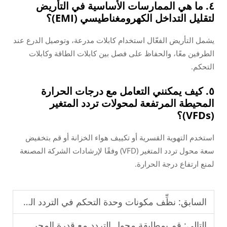
٤. ما هي الممارسات الأساسية في التأريض
لتقليل التداخل الكهرومغناطيسي (EMI)؟
يشمل التأريض الفعّال استخدام كابلات مدرعة، وتوصيل الدرع عند
الطرفين معًا، والحفاظ على فصل بين كابلات الطاقة وكابلات
التحكم.
٥. كيف يمكنني التعامل مع درجات الحرارة
المحيطة المرتفعة لمحولات تردد المتغير
(VFDs)؟
استخدم التهوية القسرية أو تكييف هواء الخزانة أو قم بتخفيض
سعة محول تردد المتغير (VFD) وفقًا لإرشادات الشركة المصنعة
لمنع ارتفاع درجة الحرارة.
السابق:
نظِّف مكونات وحدة التحكم في التردد المتغير (VFD) بانتظام لمنع حدوث أعطال.
التالي:
قم بمطابقة محول التردد مع قدرة المحرك لضمان التشغيل المستقر.