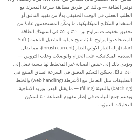
توفير الطاقة — وذلك عن طريق مطابقة سرعة المحرك مع
الطلب الفعلي في الوقت الحقيقي بدلًا من تقييد التدفق أو
استخدام المكابح الميكانيكية، ما يمكِّن المستخدمين عادةً من
تحقيق تخفيضات تتراوح بين ٢٠٪ و٥٠٪ في استهلاك الطاقة
للمضخات والمراوح. ثانيًا، تتيح عملية التشغيل الناعمة (Soft-
start) إزالة التيار الأولي الضار (inrush current)، مما يقلل
الصدمة الميكانيكية على الحزام والوصلات وعلب التروس —
ويؤدي ذلك إلى خفض الصيانة غير المخطط لها بنسبة تصل إلى
٤٠٪. ثالثًا، يحسِّن التحكم الدقيق في السرعة اتساق المنتج في
التطبيقات مثل التعامل مع الأشرطة (web handling) والخلط
(batching) والتعبئة (filling) — ما يقلل الهدر، ويزيد الإنتاجية،
ويدعم جمع البيانات في إطار مفهوم الصناعة ٤.٠ لتمكين
التحليلات التنبؤية.