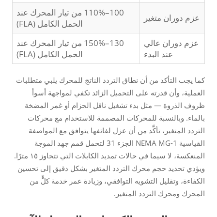
100–110% من تيار المحرك عند
عزم دوران متغير
الحمل الكامل (FLA)
عزم دوران عالي
130–150% من تيار المحرك عند
عند البدء
الحمل الكامل (FLA)
كما يجب التأكد من أن نطاق التردد الناتج للمحرك يلبي متطلبات
العملية، وأن قدرته على التحميل الزائد تكفي لمواجهة أسوأ
ظروف الذروة — مثل بدء تشغيل ناقل الحزام أو غمر المضخة
بالماء. وبالنسبة للمحركات المصممة للاستخدام مع محركات
التردد المتغير، تأكَّد من أن عزل لفائفها يتوافق مع المواصفة
القياسية NEMA MG-1 الجزء 31 لتحمل قمم جهد الموجة
المنعكسة، لا سيما في حالات تمديد الكابلات التي تتجاوز ١٥ مترًا.
ويؤدي تحديد حجم محرك التردد المتغير بشكل دقيق إلى تحسين
الكفاءة، وتقليل التشويه التوافقي، وزيادة عمر خدمة كلٍّ من
المحرك ومحرك التردد المتغير.