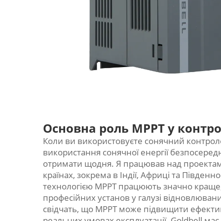
Основна роль MPPT у контро
Коли ви використовуєте сонячний контрол
використання сонячної енергії безпосеред
отримати щодня. Я працював над проектам
країнах, зокрема в Індії, Африці та Південно-
технологією MPPT працюють значно краще, ні
професійних установ у галузі відновлюваних
свідчать, що MPPT може підвищити ефектив
реальних умовах експлуатації. Goldbell має 