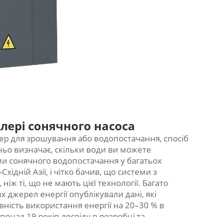
лері сонячного насоса
ер для зрошування або водопостачання, спосіб
ньо визначає, скільки води ви можете
и сонячного водопостачання у багатьох
Східній Азії, і чітко бачив, що системи з
ж ті, що не мають цієї технології. Багато
 джерел енергії опублікували дані, які
ність використання енергії на 20–30 % в
понад 19 років досвіду в розробці та