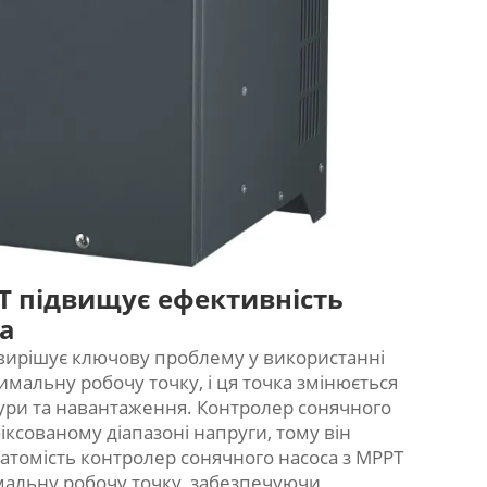
T підвищує ефективність
са
T вирішує ключову проблему у використанні
имальну робочу точку, і ця точка змінюється
тури та навантаження. Контролер сонячного
ксованому діапазоні напруги, тому він
 Натомість контролер сонячного насоса з MPPT
мальну робочу точку, забезпечуючи