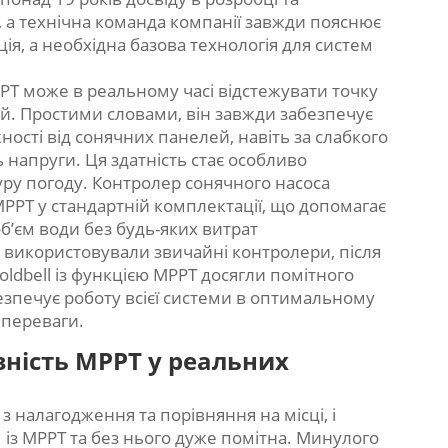
, а технічна команда компанії завжди пояснює
ія, а необхідна базова технологія для систем
PT може в реальному часі відстежувати точку
й. Простими словами, він завжди забезпечує
сті від сонячних панелей, навіть за слабкого
 напруги. Ця здатність стає особливо
уру погоду. Контролер сонячного насоса
PPT у стандартній комплектації, що допомагає
’єм води без будь-яких витрат
іше використовували звичайні контролери, після
ldbell із функцією MPPT досягли помітного
езпечує роботу всієї системи в оптимальному
 переваги.
ність MPPT у реальних
 з налагодження та порівняння на місці, і
із MPPT та без нього дуже помітна. Минулого