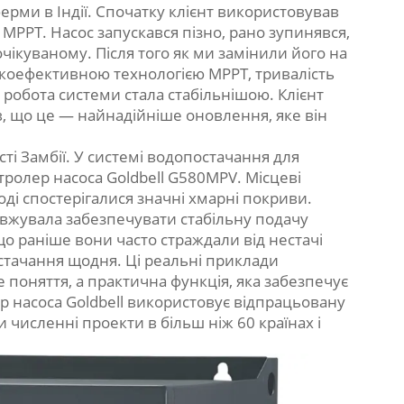
рми в Індії. Спочатку клієнт використовував
MPPT. Насос запускався пізно, рано зупинявся,
чікуваному. Після того як ми замінили його на
сокоефективною технологією MPPT, тривалість
 робота системи стала стабільнішою. Клієнт
 що це — найнадійніше оновлення, яке він
ті Замбії. У системі водопостачання для
ролер насоса Goldbell G580MPV. Місцеві
оді спостерігалися значні хмарні покриви.
вжувала забезпечувати стабільну подачу
що раніше вони часто страждали від нестачі
стачання щодня. Ці реальні приклади
 поняття, а практична функція, яка забезпечує
 насоса Goldbell використовує відпрацьовану
 численні проекти в більш ніж 60 країнах і