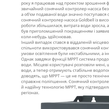
року я працював над проектом зрошення фе
звичайний сонячний контролер насоса без 
а об’єм подаваної води значно поступався о
сонячний контролер насоса Goldbell із ви
роботи збільшилася, витрата води зросла, а
був приголомшений покращенням і заявив,
коли-небудь здійснював.
Інший випадок стався в віддаленій місцевос
спільноти використовувався сонячний конт
умови освітлення були нестабільними, а ін
Однак завдяки функції MPPT система продо
води. Місцеві користувачі розповіли мені, 
води, а тепер отримують стабільне водопо
доводять, що MPPT — це не просто технічне
справжнє поліпшення. Сонячний контролер
й надійну технологію MPPT, яку підтвердили
регіонах.