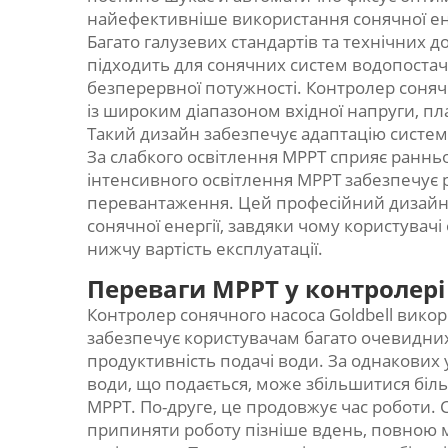
найефективніше використання сонячної ене
Багато галузевих стандартів та технічних 
підходить для сонячних систем водопостача
безперервної потужності. Контролер соняч
із широким діапазоном вхідної напруги, п
Такий дизайн забезпечує адаптацію системи
За слабкого освітлення MPPT сприяє ранньом
інтенсивного освітлення MPPT забезпечує 
перевантаження. Цей професійний дизайн 
сонячної енергії, завдяки чому користувач
нижчу вартість експлуатації.
Переваги MPPT у контролері 
Контролер сонячного насоса Goldbell вико
забезпечує користувачам багато очевидних
продуктивність подачі води. За однакових
води, що подається, може збільшитися біль
MPPT. По-друге, це продовжує час роботи. 
припиняти роботу пізніше вдень, повною 