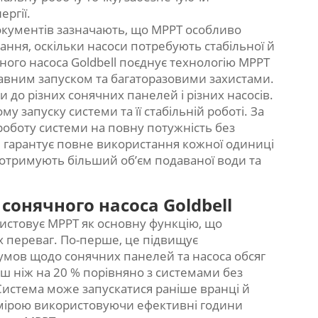
ргії.
документів зазначають, що MPPT особливо
ння, оскільки насоси потребують стабільної й
ного насоса Goldbell поєднує технологію MPPT
лавним запуском та багаторазовими захистами.
 до різних сонячних панелей і різних насосів.
у запуску системи та її стабільній роботі. За
роботу системи на повну потужність без
гарантує повне використання кожної одиниці
і отримують більший об’єм подаваної води та
сонячного насоса Goldbell
ристовує MPPT як основну функцію, що
 переваг. По-перше, це підвищує
 умов щодо сонячних панелей та насоса обсяг
ш ніж на 20 % порівняно з системами без
Система може запускатися раніше вранці й
мірою використовуючи ефективні години