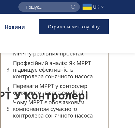
UK
Зміст
Отримати миттєву ціну
Новини
Основна роль MPPT у контролері
сонячного насоса
Практичний досвід: ефективність
MPPT у реальних проектах
Професійний аналіз: Як MPPT
підвищує ефективність
контролера сонячного насоса
Переваги MPPT у контролері
T У Контролері
сонячного насоса Goldbell
Чому MPPT є обов’язковим
компонентом сучасного
контролера сонячного насоса