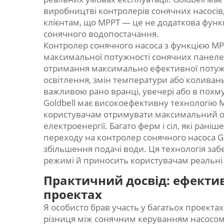
виробництві контролерів сонячних насосів
клієнтам, що MPPT — це не додаткова функц
сонячного водопостачання.
Контролер сонячного насоса з функцією MP
максимальної потужності сонячних панеле
отримання максимально ефективної потужно
освітлення, змін температури або коливань
важливою рано вранці, увечері або в похм
Goldbell має високоефективну технологію M
користувачам отримувати максимальний об
електроенергії. Багато ферм і сіл, які ран
переходу на контролер сонячного насоса Go
збільшення подачі води. Ця технологія заб
режимі й приносить користувачам реальні
Практичний досвід: ефектив
проектах
Я особисто брав участь у багатьох проектах
різниця між сонячним керуванням насосом 