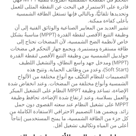
قادرة على الاستمرار في البحث عن النقطة المثلى للعمل
وتحديدها تلقائيًّا، وبالتالي فإنها تستغل الطاقة الشمسية
بأعلى كفاءة ممكنة.
تشير العديد من المعايير الصناعية والوثائق الفنية إلى أن
وظيفة التتبع الأقصى لنقطة القدرة (MPPT) مناسبةٌ بشكل
خاص لأنظمة الضخ الشمسية، لأن المضخات تحتاج إلى
طاقة مستقرة ومستمرة. ويجمع جهاز التحكم في مضخات
جولدبيل الشمسية بين وظيفة التتبع الأقصى لنقطة القدرة
(MPPT) ومدخل جهد واسع النطاق، والتشغيل اللطيف
(Soft Start)، وعددٍ من وظائف الحماية. وتتيح هذه
التصميمات للنظام التكيُّف مع أنواع مختلفة من الألواح
الشمسية وأنواع مختلفة من المضخات. وعند انخفاض شدة
الإضاءة، تساعد وظيفة MPPT النظام على التشغيل المبكر
والعمل بسلاسة. وعند ارتفاع شدة الإضاءة، تحافظ وظيفة
MPPT على تشغيل النظام عند سعته القصوى دون حمل
زائد. ويضمن هذا التصميم الاحترافي الاستفادة الكاملة من
كل جزء من الطاقة الشمسية، ما يمنح المستخدمين إنتاجاً
أعلى من المياه وتكاليف تشغيل أقل.