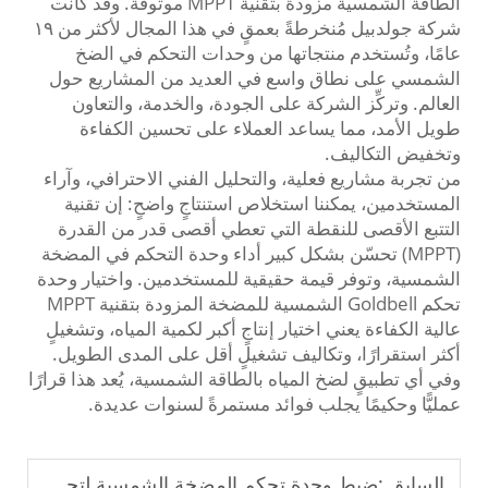
الطاقة الشمسية مزودة بتقنية MPPT موثوقة. وقد كانت
شركة جولدبيل مُنخرطةً بعمقٍ في هذا المجال لأكثر من ١٩
عامًا، وتُستخدم منتجاتها من وحدات التحكم في الضخ
الشمسي على نطاق واسع في العديد من المشاريع حول
العالم. وتركِّز الشركة على الجودة، والخدمة، والتعاون
طويل الأمد، مما يساعد العملاء على تحسين الكفاءة
وتخفيض التكاليف.
من تجربة مشاريع فعلية، والتحليل الفني الاحترافي، وآراء
المستخدمين، يمكننا استخلاص استنتاجٍ واضحٍ: إن تقنية
التتبع الأقصى للنقطة التي تعطي أقصى قدر من القدرة
(MPPT) تحسّن بشكل كبير أداء وحدة التحكم في المضخة
الشمسية، وتوفر قيمة حقيقية للمستخدمين. واختيار وحدة
تحكم Goldbell الشمسية للمضخة المزودة بتقنية MPPT
عالية الكفاءة يعني اختيار إنتاجٍ أكبر لكمية المياه، وتشغيلٍ
أكثر استقرارًا، وتكاليف تشغيلٍ أقل على المدى الطويل.
وفي أي تطبيقٍ لضخ المياه بالطاقة الشمسية، يُعد هذا قرارًا
عمليًّا وحكيمًا يجلب فوائد مستمرةً لسنوات عديدة.
السابق :
ضبط وحدة تحكم المضخة الشمسية لتحقيق أقصى إنتاج ممكن من المياه.