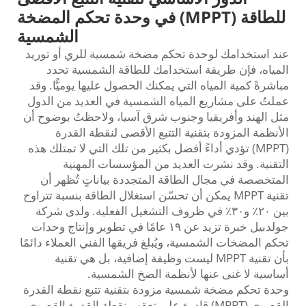
للطاقة (MPPT) في وحدة تحكم المضخة
الشمسية
عند استخدامك لوحدة تحكم مضخة شمسية للري أو توريد
المياه، فإن طريقة استخدامك للطاقة الشمسية تحدد
مباشرةً كمية المياه التي يمكنك الحصول عليها يوميًّا. وقد
عملتُ على مشاريع المياه الشمسية في العديد من الدول
مثل الهند وأفريقيا وجنوب شرق آسيا، ولاحظتُ بوضوح أن
الأنظمة المزودة بتقنية التتبع الأقصى لنقطة القدرة
(MPPT) تؤدي أداءً أفضل بكثير من تلك التي لا تمتلك هذه
التقنية. وقد نشرت العديد من المؤسسات المهنية
المتخصصة في مجال الطاقة المتجددة بياناتٍ تُظهر أن
تقنية MPPT يمكن أن تحسّن استغلال الطاقة بنسبة تتراوح
بين ٢٠٪ و٣٠٪ في ظروف التشغيل الفعلية. ولدى شركة
جولدبيل خبرة تزيد عن ١٩ عامًا في تطوير وإنتاج وحدات
تحكم المضخات الشمسية، ويُبلغ فريقها الفني العملاء دائمًا
بأن تقنية MPPT ليست وظيفة إضافية، بل هي تقنية
أساسية لا غنى عنها لأنظمة الضخ الشمسية.
وحدة تحكم مضخة شمسية مزودة بتقنية تتبع نقطة القدرة
القصوى (MPPT) قادرة على تعقب نقطة القدرة القصوى