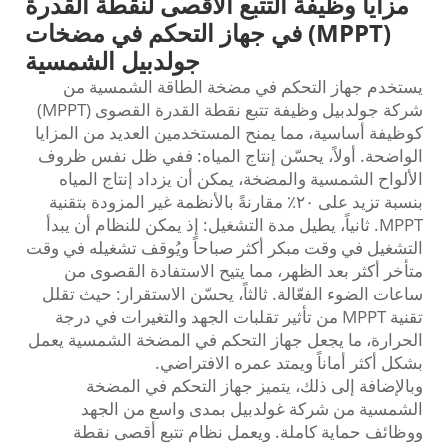
مزايا وظيفة التتبع الأقصى لنقطة القدرة
(MPPT) في جهاز التحكم في مضخات
جولدبيل الشمسية
يستخدم جهاز التحكم في مضخة الطاقة الشمسية من
شركة جولدبيل وظيفة تتبع نقطة القدرة القصوى (MPPT)
كوظيفة أساسية، مما يمنح المستخدمين العديد من المزايا
الواضحة. أولاً، يحسّن إنتاج المياه: ففي ظل نفس ظروف
الألواح الشمسية والمضخة، يمكن أن يزداد إنتاج المياه
بنسبة تزيد على ٢٠٪ مقارنةً بالأنظمة غير المزودة بتقنية
MPPT. ثانياً، يطيل مدة التشغيل: إذ يمكن للنظام أن يبدأ
التشغيل في وقت مبكر أكثر صباحاً ويُوقف تشغيله في وقت
متأخر أكثر بعد الظهر، مما يتيح الاستفادة القصوى من
ساعات الضوء الفعّالة. ثالثاً، يحسّن الاستقرار: حيث تقلل
تقنية MPPT من تأثير تقلبات الجهد والتغيرات في درجة
الحرارة، ما يجعل جهاز التحكم في المضخة الشمسية يعمل
بشكل أكثر أماناً ويمتد عمره الافتراضي.
وبالإضافة إلى ذلك، يتميز جهاز التحكم في المضخة
الشمسية من شركة غولدبيل بمدى واسع من الجهد
ووظائف حماية كاملة. ويعمل نظام تتبع أقصى نقطة