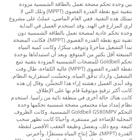
بين وحدة تحكم مضخة تعمل بالطاقة الشمسية مزودة
بتقنية تتبع نقطة القدرة القصوى (MPPT) وتلك التي لا
تمتلك هذه التقنية. ففي العام الماضي، عملتُ على مشروع
لري المزارع في الهند. وقد استخدم العميل في البداية
وحدة تحكم عادية لمضخة تعمل بالطاقة الشمسية دون
تقنية تتبع نقطة القدرة القصوى (MPPT)، فكانت المضخة
تبدأ التشغيل متأخرةً وتتوقف مبكرًا، وكانت كمية المياه
المنبعثة أقل بكثيرٍ من المتوقع. وبعد أن استبدلناها بوحدة
تحكم Goldbell للمضخات الشمسية المزودة بتقنية تتبع
نقطة القدرة القصوى (MPPT) عالية الكفاءة، طال وقت
التشغيل، وازداد تدفُّق المياه، وتحسَّنت استقرارية النظام.
وقد أبدى العميل دهشته إزاء هذا التحسُّن، وقال إن هذه
كانت أكثر ترقيةٍ موثوقيةً قام بها على الإطلاق.
كانت هناك حالة أخرى في منطقة نائية من زامبيا. استخدم
نظام إمداد مياه مجتمعي مضخة شمسية تحكمها وحدة
التحكم Goldbell G580MPV الشمسية. وكانت الظروف
المحلية للإضاءة غير مستقرة، وأحيانًا كانت تظهر سحب
كثيفة. ومع ذلك، وبفضل وظيفة التعقب الأقصى لنقطة
القدرة (MPPT)، ظلّ إنتاج المياه مستقرًّا. وأخبرني