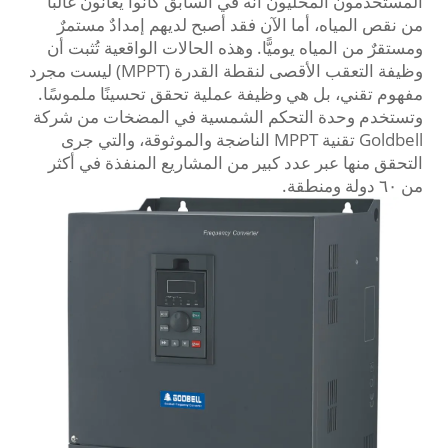
المستخدمون المحليون أنه في السابق كانوا يعانون غالبًا
من نقص المياه، أما الآن فقد أصبح لديهم إمدادٌ مستمرٌ
ومستقرٌ من المياه يوميًّا. وهذه الحالات الواقعية تُثبت أن
وظيفة التعقب الأقصى لنقطة القدرة (MPPT) ليست مجرد
مفهوم تقني، بل هي وظيفة عملية تحقق تحسينًا ملموسًا.
وتستخدم وحدة التحكم الشمسية في المضخات من شركة
Goldbell تقنية MPPT الناضجة والموثوقة، والتي جرى
التحقق منها عبر عدد كبير من المشاريع المنفذة في أكثر
من ٦٠ دولة ومنطقة.