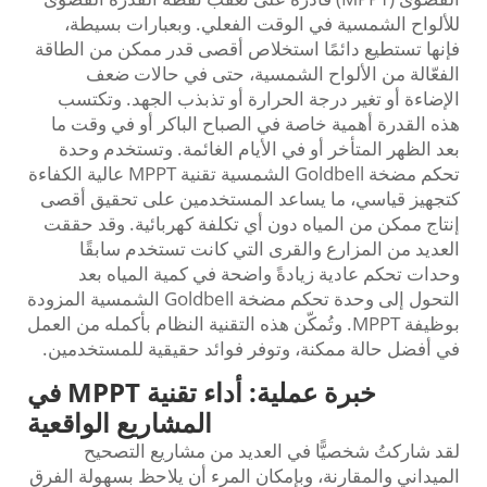
للألواح الشمسية في الوقت الفعلي. وبعبارات بسيطة،
فإنها تستطيع دائمًا استخلاص أقصى قدر ممكن من الطاقة
الفعّالة من الألواح الشمسية، حتى في حالات ضعف
الإضاءة أو تغير درجة الحرارة أو تذبذب الجهد. وتكتسب
هذه القدرة أهمية خاصة في الصباح الباكر أو في وقت ما
بعد الظهر المتأخر أو في الأيام الغائمة. وتستخدم وحدة
تحكم مضخة Goldbell الشمسية تقنية MPPT عالية الكفاءة
كتجهيز قياسي، ما يساعد المستخدمين على تحقيق أقصى
إنتاج ممكن من المياه دون أي تكلفة كهربائية. وقد حققت
العديد من المزارع والقرى التي كانت تستخدم سابقًا
وحدات تحكم عادية زيادةً واضحة في كمية المياه بعد
التحول إلى وحدة تحكم مضخة Goldbell الشمسية المزودة
بوظيفة MPPT. وتُمكّن هذه التقنية النظام بأكمله من العمل
في أفضل حالة ممكنة، وتوفر فوائد حقيقية للمستخدمين.
خبرة عملية: أداء تقنية MPPT في
المشاريع الواقعية
لقد شاركتُ شخصيًّا في العديد من مشاريع التصحيح
الميداني والمقارنة، وبإمكان المرء أن يلاحظ بسهولة الفرق