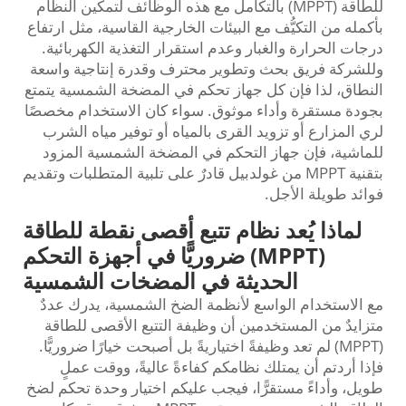
للطاقة (MPPT) بالتكامل مع هذه الوظائف لتمكين النظام
بأكمله من التكيُّف مع البيئات الخارجية القاسية، مثل ارتفاع
درجات الحرارة والغبار وعدم استقرار التغذية الكهربائية.
وللشركة فريق بحث وتطوير محترف وقدرة إنتاجية واسعة
النطاق، لذا فإن كل جهاز تحكم في المضخة الشمسية يتمتع
بجودة مستقرة وأداء موثوق. سواء كان الاستخدام مخصصًا
لري المزارع أو تزويد القرى بالمياه أو توفير مياه الشرب
للماشية، فإن جهاز التحكم في المضخة الشمسية المزود
بتقنية MPPT من غولدبيل قادرٌ على تلبية المتطلبات وتقديم
فوائد طويلة الأجل.
لماذا يُعد نظام تتبع أقصى نقطة للطاقة
(MPPT) ضروريًّا في أجهزة التحكم
الحديثة في المضخات الشمسية
مع الاستخدام الواسع لأنظمة الضخ الشمسية، يدرك عددٌ
متزايدٌ من المستخدمين أن وظيفة التتبع الأقصى للطاقة
(MPPT) لم تعد وظيفةً اختياريةً بل أصبحت خيارًا ضروريًّا.
فإذا أردتم أن يمتلك نظامكم كفاءةً عاليةً، ووقت عملٍ
طويل، وأداءً مستقرًّا، فيجب عليكم اختيار وحدة تحكم لضخ