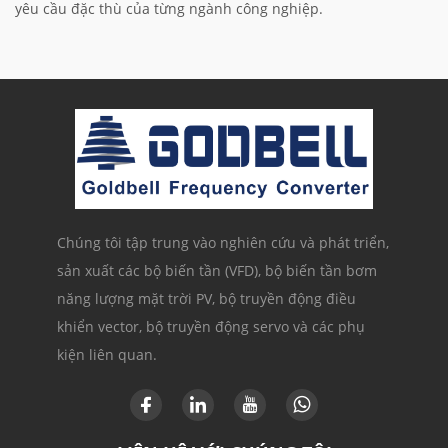
yêu cầu đặc thù của từng ngành công nghiệp.
Chúng tôi tập trung vào nghiên cứu và phát triển,
sản xuất các bộ biến tần (VFD), bộ biến tần bơm
năng lượng mặt trời PV, bộ truyền động điều
khiển vector, bộ truyền động servo và các phụ
kiện liên quan.