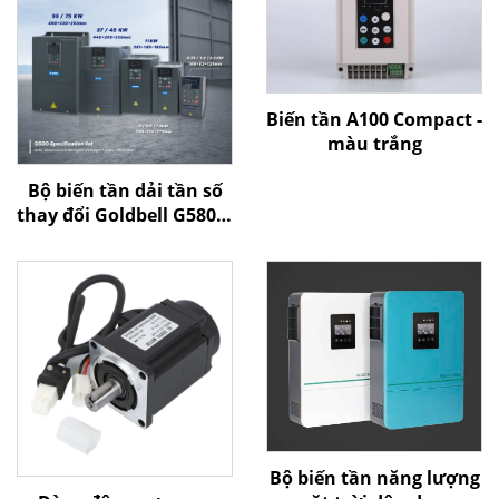
Biến tần A100 Compact -
màu trắng
Bộ biến tần dải tần số
thay đổi Goldbell G580M
| 0,4 kW–800 kW | Điều
khiển V/F và điều khiển
vector | Bộ biến tần
được chứng nhận CE
Bộ biến tần năng lượng