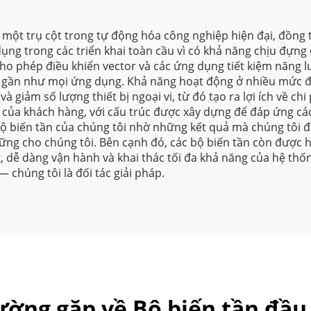
 một trụ cột trong tự động hóa công nghiệp hiện đại, đồng t
ng trong các triển khai toàn cầu vì có khả năng chịu đựng 
cho phép điều khiển vector và các ứng dụng tiết kiệm năng
g gần như mọi ứng dụng. Khả năng hoạt động ở nhiều mức đ
giảm số lượng thiết bị ngoại vi, từ đó tạo ra lợi ích về chi 
 của khách hàng, với cấu trúc được xây dựng để đáp ứng các
 biến tần của chúng tôi nhờ những kết quả mà chúng tôi đạ
vững cho chúng tôi. Bên cạnh đó, các bộ biến tần còn được h
ng, dễ dàng vận hành và khai thác tối đa khả năng của hệ th
chúng tôi là đối tác giải pháp.
ường gặp về Bộ biến tần đầu