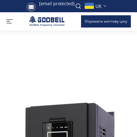
[email protected]
UK
Отримати миттєву ціну