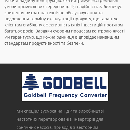
маючи надійну конструкцію, яка витримує екстремальні
умови промислових середовищ. Ця надійність забезпечує
зниження витрат на технічне обслуговування та
подовження терміну експлуатації продукту, що гарантує
клієнтам стабільну ефективність їхніх інвестицій протягом
багатьох років. Завдяки суворим процесам контролю якості
ми гарантуємо, що кожна одиниця відповідає найвищим
стандартам продуктивності та безпеки.
Ми спеціалізуємося на НДР та виробництві
частотних перетворювачів, інверторів для
сонячних насосів, приводів з векторним