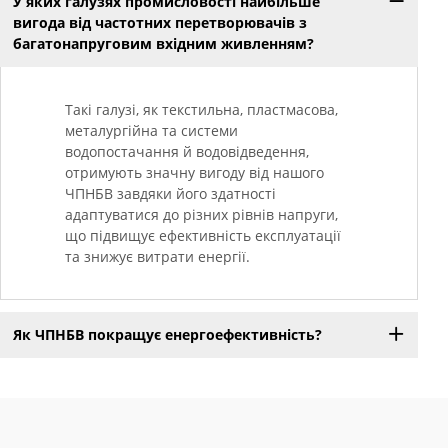
У яких галузях промисловості найбільше
вигода від частотних перетворювачів з
багатонапруговим вхідним живленням?
Такі галузі, як текстильна, пластмасова,
металургійна та системи
водопостачання й водовідведення,
отримують значну вигоду від нашого
ЧПНБВ завдяки його здатності
адаптуватися до різних рівнів напруги,
що підвищує ефективність експлуатації
та знижує витрати енергії.
Як ЧПНБВ покращує енергоефективність?