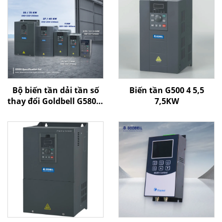
Bộ biến tần dải tần số
Biến tần G500 4 5,5
thay đổi Goldbell G580M
7,5KW
| 0,4 kW–800 kW | Điều
khiển V/F và điều khiển
vector | Bộ biến tần
được chứng nhận CE