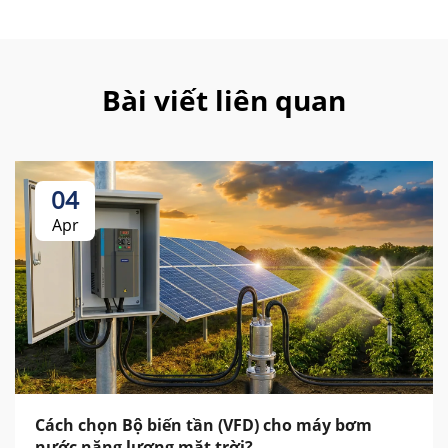
Bài viết liên quan
04
Apr
Cách chọn Bộ biến tần (VFD) cho máy bơm
nước năng lượng mặt trời?