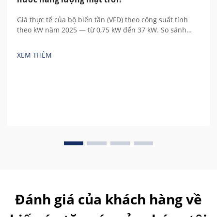
Giá thực tế của bộ biến tần (VFD) theo công suất tính
theo kW năm 2025 — từ 0,75 kW đến 37 kW. So sánh
thương hiệu Trung Quốc và châu Âu, hiểu rõ các chi phí
ẩn và tính toán tổng chi phí sở hữu.
XEM THÊM
Đánh giá của khách hàng về