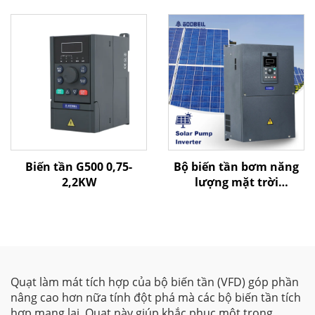
| 0,4 kW–800 kW | Điều
khiển V/F và điều khiển
vector | Bộ biến tần
được chứng nhận CE
Biến tần G500 0,75-
Bộ biến tần bơm năng
2,2KW
lượng mặt trời
G580MPV
Quạt làm mát tích hợp của bộ biến tần (VFD) góp phần
nâng cao hơn nữa tính đột phá mà các bộ biến tần tích
hợp mang lại. Quạt này giúp khắc phục một trong