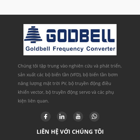
Chúng tôi tập trung vào nghiên cứu và phát triển,
sản xuất các bộ biến tần (VFD), bộ biến tần bơm
năng lượng mặt trời PV, bộ truyền động điều
khiển vector, bộ truyền động servo và các phụ
kiện liên quan.
LIÊN HỆ VỚI CHÚNG TÔI