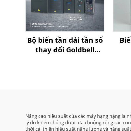
Bộ biến tần dải tần số
Biế
thay đổi Goldbell
G580M | 0,4 kW–800
kW | Điều khiển V/F
và điều khiển vector |
Bộ biến tần được
chứng nhận CE
Nâng cao hiệu suất của các máy hạng nặng là nh
lý do khiến chúng được ưa chuộng rộng rãi tro
thời cải thiện hiệu suất năng lượng và năng suất