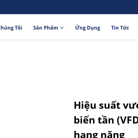
Chúng Tôi
Sản Phẩm
Ứng Dụng
Tin Tức
Hiệu suất vư
biến tần (VF
hạng nặng