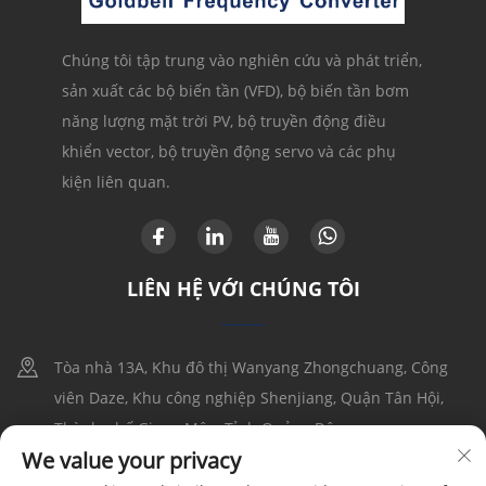
Chúng tôi tập trung vào nghiên cứu và phát triển,
sản xuất các bộ biến tần (VFD), bộ biến tần bơm
năng lượng mặt trời PV, bộ truyền động điều
khiển vector, bộ truyền động servo và các phụ
kiện liên quan.
LIÊN HỆ VỚI CHÚNG TÔI
Tòa nhà 13A, Khu đô thị Wanyang Zhongchuang, Công
viên Daze, Khu công nghiệp Shenjiang, Quận Tân Hội,
Thành phố Giang Môn, Tỉnh Quảng Đông
We value your privacy
+86-17316086390