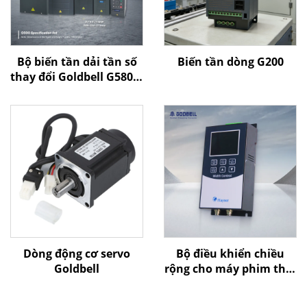
Bộ biến tần dải tần số
Biến tần dòng G200
thay đổi Goldbell G580M
| 0,4 kW–800 kW | Điều
khiển V/F và điều khiển
vector | Bộ biến tần
được chứng nhận CE
Dòng động cơ servo
Bộ điều khiển chiều
Goldbell
rộng cho máy phim thổi
của Goldbell