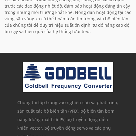
trước các dao động nhiệt độ, đảm bảo hoạt động đáng tin cậy
trong những môi trường khắt khe. Nông dân hoạt động tại các
vùng sâu vùng xa có thể hoàn toàn tin tưởng vào bộ biến tần
của chúng tôi để duy trì hiệu suất ổn định, từ đó nâng cao độ
tin cậy và hiệu quả của hệ thống tưới tiêu.
Chúng tôi tập trung vào nghiên cứu và phát triển,
sản xuất các bộ biến tần (VFD), bộ biến tần bơm
năng lượng mặt trời PV, bộ truyền động điều
khiển vector, bộ truyền động servo và các phụ