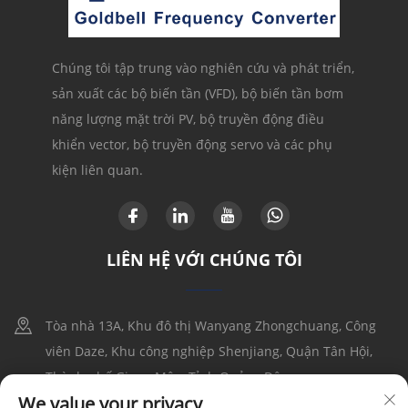
Chúng tôi tập trung vào nghiên cứu và phát triển,
sản xuất các bộ biến tần (VFD), bộ biến tần bơm
năng lượng mặt trời PV, bộ truyền động điều
khiển vector, bộ truyền động servo và các phụ
kiện liên quan.
LIÊN HỆ VỚI CHÚNG TÔI
Tòa nhà 13A, Khu đô thị Wanyang Zhongchuang, Công
viên Daze, Khu công nghiệp Shenjiang, Quận Tân Hội,
Thành phố Giang Môn, Tỉnh Quảng Đông
We value your privacy