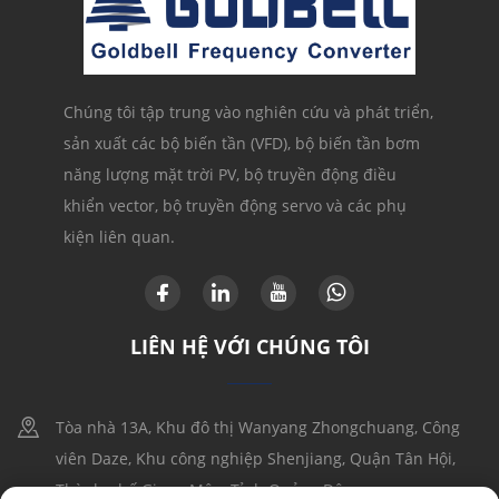
Chúng tôi tập trung vào nghiên cứu và phát triển,
sản xuất các bộ biến tần (VFD), bộ biến tần bơm
năng lượng mặt trời PV, bộ truyền động điều
khiển vector, bộ truyền động servo và các phụ
kiện liên quan.
LIÊN HỆ VỚI CHÚNG TÔI
Tòa nhà 13A, Khu đô thị Wanyang Zhongchuang, Công
viên Daze, Khu công nghiệp Shenjiang, Quận Tân Hội,
Thành phố Giang Môn, Tỉnh Quảng Đông