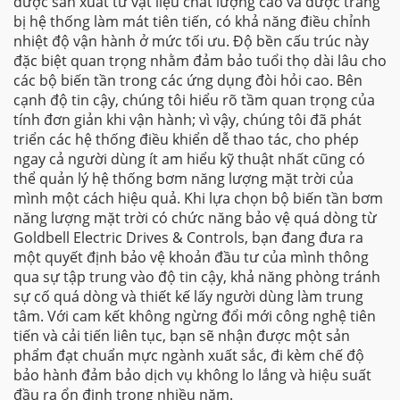
được sản xuất từ vật liệu chất lượng cao và được trang
bị hệ thống làm mát tiên tiến, có khả năng điều chỉnh
nhiệt độ vận hành ở mức tối ưu. Độ bền cấu trúc này
đặc biệt quan trọng nhằm đảm bảo tuổi thọ dài lâu cho
các bộ biến tần trong các ứng dụng đòi hỏi cao. Bên
cạnh độ tin cậy, chúng tôi hiểu rõ tầm quan trọng của
tính đơn giản khi vận hành; vì vậy, chúng tôi đã phát
triển các hệ thống điều khiển dễ thao tác, cho phép
ngay cả người dùng ít am hiểu kỹ thuật nhất cũng có
thể quản lý hệ thống bơm năng lượng mặt trời của
mình một cách hiệu quả. Khi lựa chọn bộ biến tần bơm
năng lượng mặt trời có chức năng bảo vệ quá dòng từ
Goldbell Electric Drives & Controls, bạn đang đưa ra
một quyết định bảo vệ khoản đầu tư của mình thông
qua sự tập trung vào độ tin cậy, khả năng phòng tránh
sự cố quá dòng và thiết kế lấy người dùng làm trung
tâm. Với cam kết không ngừng đổi mới công nghệ tiên
tiến và cải tiến liên tục, bạn sẽ nhận được một sản
phẩm đạt chuẩn mực ngành xuất sắc, đi kèm chế độ
bảo hành đảm bảo dịch vụ không lo lắng và hiệu suất
đầu ra ổn định trong nhiều năm.