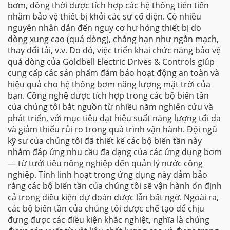
bơm, đồng thời được tích hợp các hệ thống tiên tiến
nhằm bảo vệ thiết bị khỏi các sự cố điện. Có nhiều
nguyên nhân dẫn đến nguy cơ hư hỏng thiết bị do
dòng xung cao (quá dòng), chẳng hạn như ngắn mạch,
thay đổi tải, v.v. Do đó, việc triển khai chức năng bảo vệ
quá dòng của Goldbell Electric Drives & Controls giúp
cung cấp các sản phẩm đảm bảo hoạt động an toàn và
hiệu quả cho hệ thống bơm năng lượng mặt trời của
bạn. Công nghệ được tích hợp trong các bộ biến tần
của chúng tôi bắt nguồn từ nhiều năm nghiên cứu và
phát triển, với mục tiêu đạt hiệu suất năng lượng tối đa
và giảm thiểu rủi ro trong quá trình vận hành. Đội ngũ
kỹ sư của chúng tôi đã thiết kế các bộ biến tần này
nhằm đáp ứng nhu cầu đa dạng của các ứng dụng bơm
— từ tưới tiêu nông nghiệp đến quản lý nước công
nghiệp. Tính linh hoạt trong ứng dụng này đảm bảo
rằng các bộ biến tần của chúng tôi sẽ vận hành ổn định
cả trong điều kiện dự đoán được lẫn bất ngờ. Ngoài ra,
các bộ biến tần của chúng tôi được chế tạo để chịu
đựng được các điều kiện khắc nghiệt, nghĩa là chúng