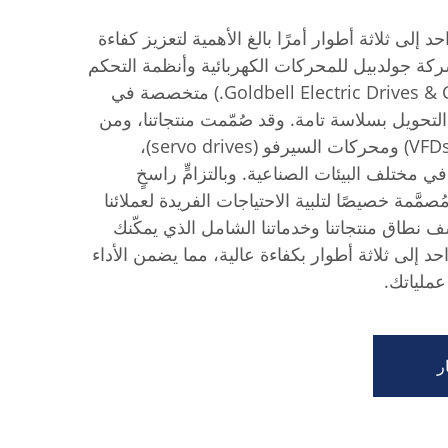
 إلى ثلاثة أطوار أمرًا بالغ الأهمية لتعزيز كفاءة
شركة جولدبيل للمحركات الكهربائية وأنظمة التحكم
المحدودة (Goldbell Electric Drives & Controls Co., Ltd.) متخصصة في
التحويل بسلاسة تامة. وقد صُمّمت منتجاتنا، ومن
بينها محركات التردد المتغير (VFDs) ومحركات السيرفو (servo drives)،
 مختلف البيئات الصناعية. وبالتزامٍّ راسخٍ
 مُصمَّمة خصيصًا لتلبية الاحتياجات الفريدة لعملائنا
ف نطاق منتجاتنا وخدماتنا الشامل الذي يمكّنك
إلى ثلاثة أطوار بكفاءة عالية، مما يضمن الأداء
عملياتك.
ر