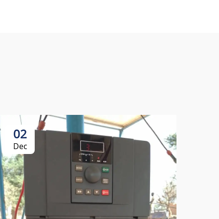
02
Dec