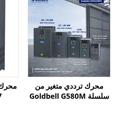
محرك ترددي متغير من
سلسلة Goldbell G580M
37 
| 0.4 كيلوواط – 800
كيلوواط | تحكم V/F
وتحكم متجهي | محرك
ترددي متغير معتمد من CE