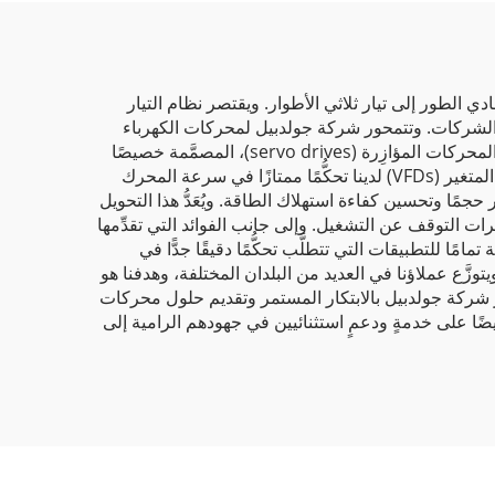
لطور إلى تيار ثلاثي الأطوار. ويقتصر نظام التيار
 من الشركات. وتتمحور شركة جولدبيل لمحركات الكهرباء
وأنظمة التحكم المحدودة (Goldbell Electric Drives & Controls Co., Ltd.) حول محركات التردد المتغير المتطوِّرة (VFDs) والمحركات المؤازِرة (servo drives)، المصمَّمة خصيصًا
لتحويل التيار أحادي الطور إلى تيار ثلاثي الأطوار. وفيما يتعلَّق بتطبيقات الآلات والمنسوجات وأنظمة المياه، توفِّر محركات التردد المتغير (VFDs) لدينا تحكُّمًا ممتازًا في سرعة المحرك
جمًا وتحسين كفاءة استهلاك الطاقة. ويُعَدُّ هذا التحويل
ترات التوقف عن التشغيل. وإلى جانب الفوائد التي تقدِّمها
 هندسية أعلى. وهذا يعني أنها مناسبة تمامًا للتطبيقات التي تتطلَّب تحكُّمًا دقيقًا جدًّا في
َّع عملاؤنا في العديد من البلدان المختلفة، وهدفنا هو
ر شركة جولدبيل بالابتكار المستمر وتقديم حلول محركات
يضًا على خدمةٍ ودعمٍ استثنائيين في جهودهم الرامية إلى