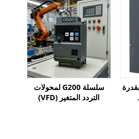
ك ترددي G500 بقدرة
سلسلة G200 لمحولات
التردد المتغير (VFD)