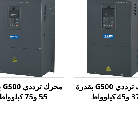
محرك ترددي G500 بقدرة
محر
و45 كيلوواط
55 و75 كيلوواط