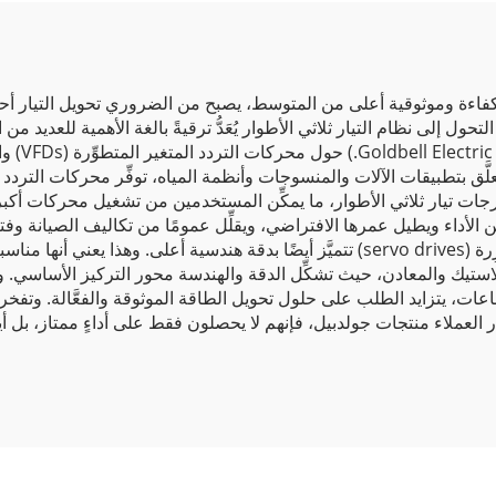
ءة وموثوقية أعلى من المتوسط، يصبح من الضروري تحويل التيار أحادي ا
ول إلى نظام التيار ثلاثي الأطوار يُعَدُّ ترقيةً بالغة الأهمية للعديد
رجات تيار ثلاثي الأطوار، ما يمكِّن المستخدمين من تشغيل محركات أكبر ح
ّن الأداء ويطيل عمرها الافتراضي، ويقلِّل عمومًا من تكاليف الصيانة وف
محركات التردد المتغير (VFDs) لدينا، فإن محركاتنا المؤازِرة (servo drives) تتميَّز أيضًا بدقة
يك والمعادن، حيث تشكِّل الدقة والهندسة محور التركيز الأساسي. ويتوز
عات، يتزايد الطلب على حلول تحويل الطاقة الموثوقة والفعَّالة. وتفخ
ر العملاء منتجات جولدبيل، فإنهم لا يحصلون فقط على أداءٍ ممتاز، بل أ