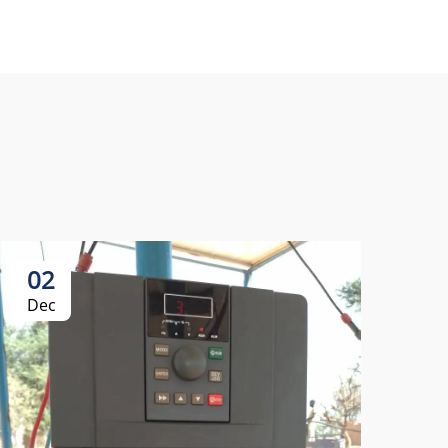
02
Dec