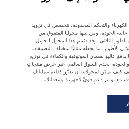
لكهرباء والتحكم المحدودة، نتخصص في تزويد
الية الجودة، ومن بينها محولنا المتفوق من
 220 فولت إلى الطور الثلاثي. وقد صُمم هذا المحول لتحويل
لاثي الأطوار، ما يجعله مثاليًّا لمختلف التطبيقات
بدقةٍ عاليةٍ لضمان الموثوقية والكفاءة في توزيع
ر والجودة، نخدم السوق العالمي عبر عرض منتجاتٍ
شف كيف يمكن لمحولاتنا أن تعزّز كفاءة عملياتك
ة، مع توفير دعمٍ قويٍّ لأجهزتك ومعداتك.
ر