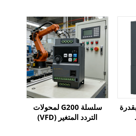
ك ترددي G500 بقدرة
سلسلة G200 لمحولات
التردد المتغير (VFD)