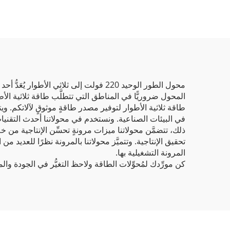
محول الطور الوحيد 220 فولت إلى ثلاثي 
طاقة ثلاثية الأطوار لتوفير مصدر طاقةٍ موثوقٍ لآلاتكم. وي
في البيئات الصناعية. ونستخدم في محولاتنا أحدث التقني
ذلك، تتضمَّن محولاتنا ميزات مرونةٍ تحسِّن الإنتاجية م
تحقيق الإنتاجية. وتتميَّز محولاتنا بالمرونة نظرًا للع
المرونة التشغيلية بها.
كن مورِّدك لمُحوِّلات الطاقة ولاحظ التغيُّر في الجودة والم