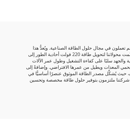
م إذا كنتم تعملون في مجال حلول الطاقة الصناعية. ويُعدُّ هذا
المحول ضروريًّا في المناطق التي تتطلَّب طاقة ثلاثية الأطوار لتشغيل الآلات الكبيرة، مع توافر طاقة أحادية الطور فقط. وقد صُمِّمت محولاتنا لتحويل طاقة 220 فولت أحادية الطور إلى
بائية والجهد سلبًا على كفاءة التشغيل وطول عمر الآلات
 يحمي المعدات ويطيل من عمرها الافتراضي. وإضافةً إلى
 حيث يُشكِّل مصدر الطاقة الموثوق عنصرًا أساسيًّا في
حن في شركتنا ملتزمون بتوفير حلول طاقة مخصصة وتحسين