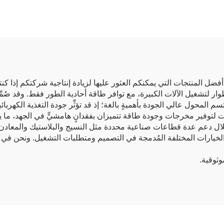
الأطوار يُعَدُّ أحد أفضل المنتجات التي يمكنكم العثور عليها لزيادة إنتاجية شركتك
تسم المحول عالي الجودة بأهميةٍ بالغة؛ إذ قد تؤثِّر جودة التغذية الكهر
ات لتوفير مخرجات وجودة طاقة تتميزان بفقدانٍ هامشيٍّ في الجهد، ما
ن خلال دعم عدة قطاعات صناعية محددة مثل النسيج والبلاستيك والمعادن،
ديد من الخيارات المختلفة المُدمجة في التصميم ومتطلبات التشغيل. ون
وثوقية.