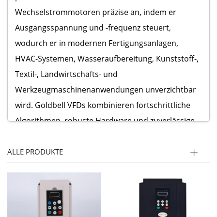
Wechselstrommotoren präzise an, indem er
Ausgangsspannung und -frequenz steuert,
wodurch er in modernen Fertigungsanlagen,
HVAC-Systemen, Wasseraufbereitung, Kunststoff-,
Textil-, Landwirtschafts- und
Werkzeugmaschinenanwendungen unverzichtbar
wird. Goldbell VFDs kombinieren fortschrittliche
Algorithmen, robuste Hardware und zuverlässige
Schutzfunktionen, um auch in anspruchsvollen
industriellen Umgebungen einen gleichmäßigen
ALLE PRODUKTE
und stabilen Betrieb sicherzustellen.
Unsere VFD-Produktlinie umfasst universell
einsetzbare Antriebe, Antriebe mit Vektorregelung,
kompakte Mini-Antriebe und branchenspezifische