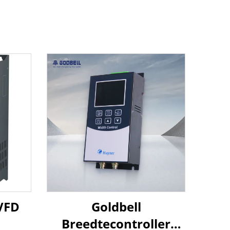
VFD
Goldbell
Breedtecontroller