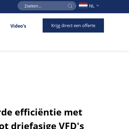
NL
Krijg direct een offerte
Video’s
e efficiëntie met
ot driefasige VFD's