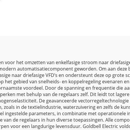
VFD
ngen voor het omzetten van enkelfasige stroom naar driefasig
k modern automatisatiecomponent geworden. Om aan deze beh
asige naar driefasige VFD’s en ondersteunt deze op grote sc
p het gebied van snelheids- en koppelregeling evenaren en zel
rnaamste voordeel. Door de spanning en frequentie die aa
erken met behulp van de regelaars zelf. Dit leidt tot lager
nselasticiteit. De geavanceerde vectorregeltechnologie bie
zoals in de textielindustrie, waterzuivering en zelfs de kuns
eel ingestelde parameters, in combinatie met operationele
role van de regelaars in hun diverse toepassingen. Alle comp
rpen voor een langdurige levensduur. Goldbell Electric vold