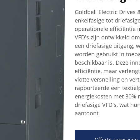
Goldbell Electric Drives 
enkelfasige tot driefasi
operationele efficiëntie 
VFD's zijn ontwikkeld om
een driefasige uitgang,
worden gebruikt in toep
beschikbaar is. Deze inno
efficiëntie, maar verlen
vlotte versnelling en ver
rapporteerde een textie
energiekosten met 30% n
driefasige VFD's, wat hun
aantoont.
Offerte aanvragen