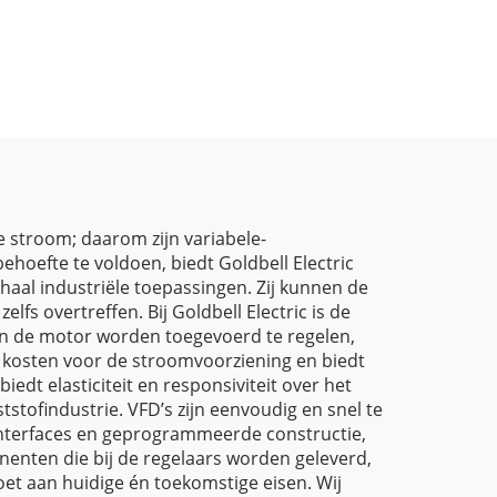
voor Geblazen Folie
Machines
e stroom; daarom zijn variabele-
oefte te voldoen, biedt Goldbell Electric
haal industriële toepassingen. Zij kunnen de
fs overtreffen. Bij Goldbell Electric is de
n de motor worden toegevoerd te regelen,
e kosten voor de stroomvoorziening en biedt
dt elasticiteit en responsiviteit over het
tstofindustrie. VFD’s zijn eenvoudig en snel te
 interfaces en geprogrammeerde constructie,
onenten die bij de regelaars worden geleverd,
oet aan huidige én toekomstige eisen. Wij