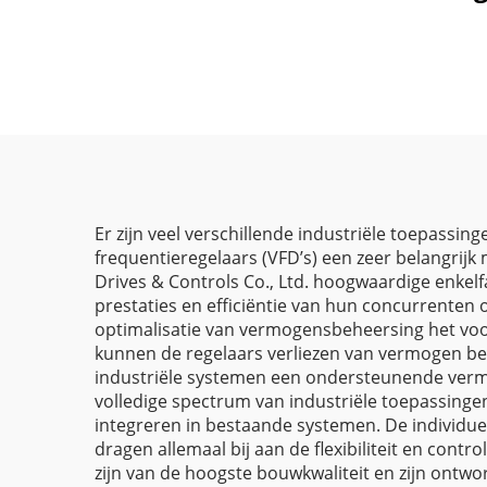
frequentieregelaar |
0,4 kW–800 kW | V/F-
en vectorregeling | CE-
gecertificeerde VFD
Er zijn veel verschillende industriële toepassi
frequentieregelaars (VFD’s) een zeer belangrij
Drives & Controls Co., Ltd. hoogwaardige enkelf
prestaties en efficiëntie van hun concurrenten o
optimalisatie van vermogensbeheersing het voo
kunnen de regelaars verliezen van vermogen bep
industriële systemen een ondersteunende vermoge
volledige spectrum van industriële toepassingen, 
integreren in bestaande systemen. De individu
dragen allemaal bij aan de flexibiliteit en cont
zijn van de hoogste bouwkwaliteit en zijn ontwo