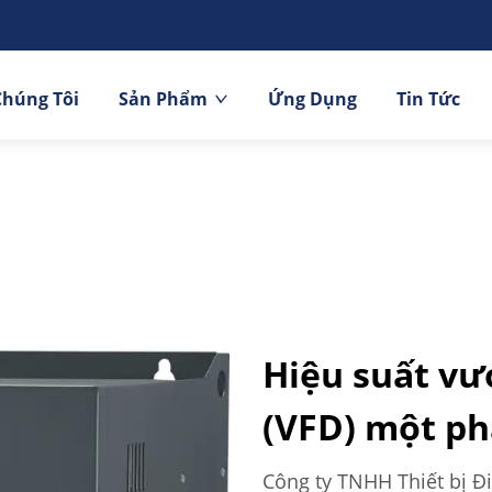
Chúng Tôi
Sản Phẩm
Ứng Dụng
Tin Tức
Hiệu suất vượ
(VFD) một ph
Công ty TNHH Thiết bị Đ