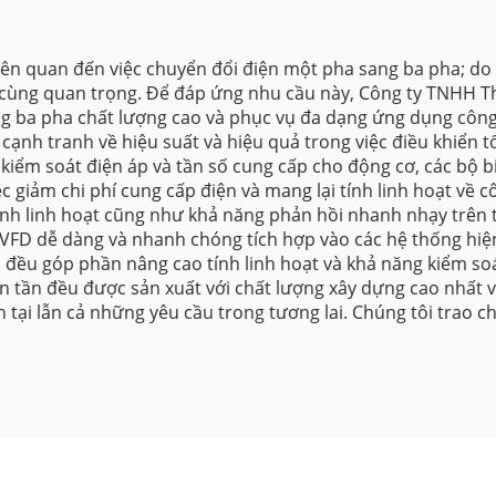
ên quan đến việc chuyển đổi điện một pha sang ba pha; do đ
cùng quan trọng. Để đáp ứng nhu cầu này, Công ty TNHH Thi
g ba pha chất lượng cao và phục vụ đa dạng ứng dụng công
cạnh tranh về hiệu suất và hiệu quả trong việc điều khiển tố
 kiểm soát điện áp và tần số cung cấp cho động cơ, các bộ b
c giảm chi phí cung cấp điện và mang lại tính linh hoạt về
 tính linh hoạt cũng như khả năng phản hồi nhanh nhạy trê
VFD dễ dàng và nhanh chóng tích hợp vào các hệ thống hiện 
h, đều góp phần nâng cao tính linh hoạt và khả năng kiểm s
 tần đều được sản xuất với chất lượng xây dựng cao nhất và
n tại lẫn cả những yêu cầu trong tương lai. Chúng tôi trao 