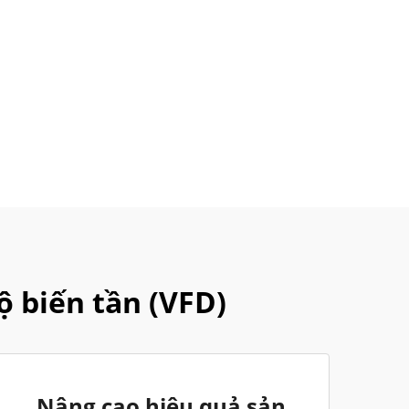
 biến tần (VFD)
Nâng cao hiệu quả sản