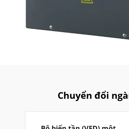
Chuyển đổi ngà
Bộ biến tần (VFD) một