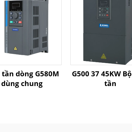
n tần dòng G580M
G500 37 45KW Bộ
dùng chung
tần