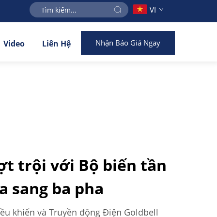
VI
Nhận Báo Giá Ngay
Video
Liên Hệ
t trội với Bộ biến tần
a sang ba pha
iều khiển và Truyền động Điện Goldbell