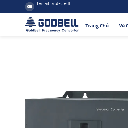
[email protected]
Trang Chủ
Về 