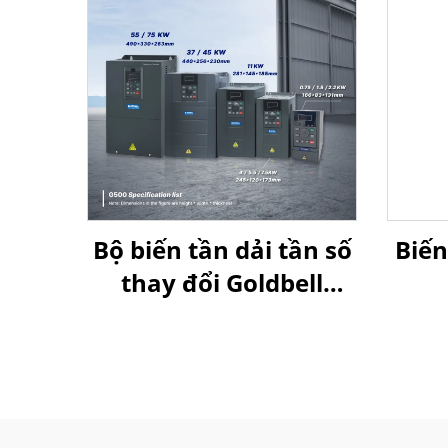
Bộ biến tần dải tần số
Biế
thay đổi Goldbell
G580M | 0,4 kW–800
kW | Điều khiển V/F
và điều khiển vector |
Bộ biến tần được
chứng nhận CE