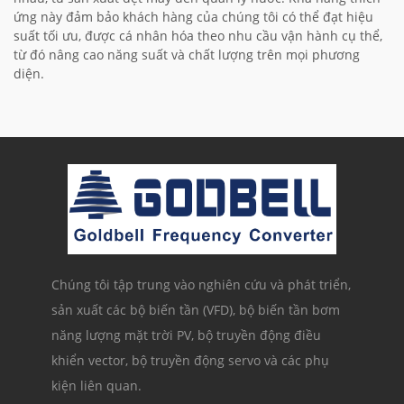
ứng này đảm bảo khách hàng của chúng tôi có thể đạt hiệu
suất tối ưu, được cá nhân hóa theo nhu cầu vận hành cụ thể,
từ đó nâng cao năng suất và chất lượng trên mọi phương
diện.
Chúng tôi tập trung vào nghiên cứu và phát triển,
sản xuất các bộ biến tần (VFD), bộ biến tần bơm
năng lượng mặt trời PV, bộ truyền động điều
khiển vector, bộ truyền động servo và các phụ
kiện liên quan.