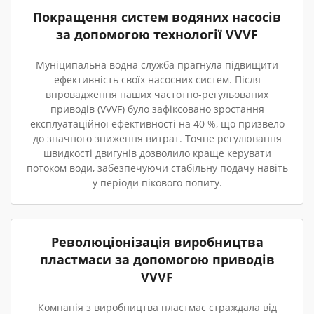
Покращення систем водяних насосів
за допомогою технології VVVF
Муніципальна водна служба прагнула підвищити
ефективність своїх насосних систем. Після
впровадження наших частотно-регульованих
приводів (VVVF) було зафіксовано зростання
експлуатаційної ефективності на 40 %, що призвело
до значного зниження витрат. Точне регулювання
швидкості двигунів дозволило краще керувати
потоком води, забезпечуючи стабільну подачу навіть
у періоди пікового попиту.
Революціонізація виробництва
пластмаси за допомогою приводів
VVVF
Компанія з виробництва пластмас страждала від