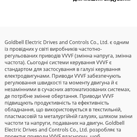
плівки Goldbell
Goldbell Electric Drives and Controls Co., Ltd. є одним
із провідних у світі виробників частотно-
регульованих приводів VVVF (змінна напруга, змінна
частота). Сьогодні системи керування VVVF є
стандартом для застосування в галузі керування
електродвигунами. Приводи VVVF забезпечують
регулювання швидкості та моменту двигуна й є
незамінними в сучасних автоматизованих системах,
де потрібне змінне обертання. Приводи VVVF
підвищують продуктивність та ефективність
обладнання, що використовується в текстильній,
пластмасовій та металургійній галузях, шляхом зміни
частоти та напруги, подаваних на двигун. Goldbell
Electric Drives and Controls Co., Ltd. розробляє та
проектує приводи VVVF власноруч, щоб