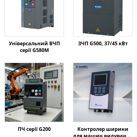
Універсальний ВЧП
ЗЧП G500, 37/45 кВт
серії G580M
ПЧ серії G200
Контролер ширини
для машин видування