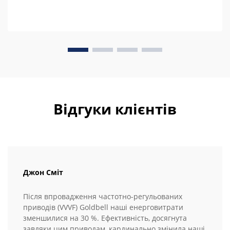
Відгуки клієнтів
Джон Сміт
Після впровадження частотно-регульованих
приводів (VVVF) Goldbell наші енерговитрати
зменшилися на 30 %. Ефективність, досягнута
завдяки цим приводам, кардинально змінила наші