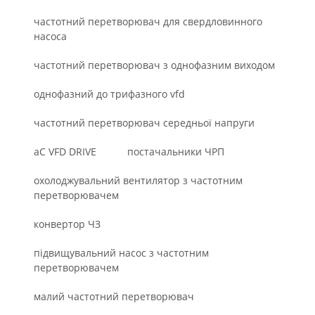
частотний перетворювач для свердловинного
насоса
частотний перетворювач з однофазним виходом
однофазний до трифазного vfd
частотний перетворювач середньої напруги
aC VFD DRIVE
постачальники ЧРП
охолоджувальний вентилятор з частотним
перетворювачем
конвертор ЧЗ
підвищувальний насос з частотним
перетворювачем
малий частотний перетворювач