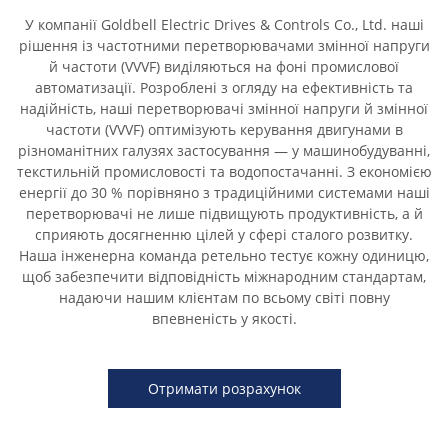
У компанії Goldbell Electric Drives & Controls Co., Ltd. наші
рішення із частотними перетворювачами змінної напруги
й частоти (VVVF) виділяються на фоні промислової
автоматизації. Розроблені з огляду на ефективність та
надійність, наші перетворювачі змінної напруги й змінної
частоти (VVVF) оптимізують керування двигунами в
різноманітних галузях застосування — у машинобудуванні,
текстильній промисловості та водопостачанні. З економією
енергії до 30 % порівняно з традиційними системами наші
перетворювачі не лише підвищують продуктивність, а й
сприяють досягненню цілей у сфері сталого розвитку.
Наша інженерна команда ретельно тестує кожну одиницю,
щоб забезпечити відповідність міжнародним стандартам,
надаючи нашим клієнтам по всьому світі повну
впевненість у якості.
Отримати розрахунок