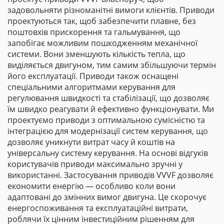
задовольняти різноманітні вимоги клієнтів. Приводи
проектуються так, щоб забезпечити плавне, без
поштовхів прискорення та гальмування, що
запобігає можливим пошкодженням механічної
системи. Вони зменшують кількість тепла, що
виділяється двигуном, тим самим збільшуючи термін
його експлуатації. Приводи також оснащені
спеціальними алгоритмами керування для
регулювання швидкості та стабілізації, що дозволяє
їм швидко реагувати й ефективно функціонувати. Ми
проектуємо приводи з оптимальною сумісністю та
інтеграцією для модернізації систем керування, що
дозволяє уникнути витрат часу й коштів на
універсальну систему керування. На основі відгуків
користувачів приводи максимально зручні у
використанні. Застосування приводів VVVF дозволяє
економити енергію — особливо коли вони
адаптовані до змінних вимог двигуна. Це скорочує
енергоспоживання та експлуатаційні витрати,
роблячи їх цінним інвестиційним рішенням для