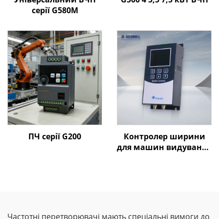
серії G580M
ПЧ серії G200
Контролер ширини
для машин видування
плівки Goldbell
Частотні перетворювачі мають спеціальні вимоги до