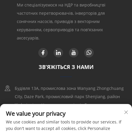
Ми спеціалізуємося на НДР та виробництві
частотних перетворювачів, інверторів для
сонячних насосів, приводів з векторним
керуванням, сервоприводів та пов'язаних
аксесуарів.
ЗВ’ЯЖІТЬСЯ З НАМИ
Будівля 13A, промислова зона Wanyang Zhongchuang
City, Daze Park, промисловий парк Shenjiang, район
Xinhui, місто Цзянмэнь, провінція Гуандун
We value your privacy
+86-17316086390
We use cookies and similar tools to provide our services. If
you don't want to accept all cookies, click Personalize
[email protected]