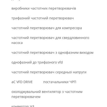
виробники частотних перетворювачів
трифазний частотний перетворювач
частотний перетворювач для компресора
частотний перетворювач для свердловинного
насоса
частотний перетворювач з однофазним виходом
однофазний до трифазного vfd
частотний перетворювач середньої напруги
aC VFD DRIVE
постачальники ЧРП
охолоджувальний вентилятор з частотним
перетворювачем
конвертор ЧЗ