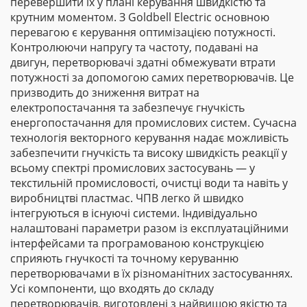
перевершити їх у плані керування швидкістю та
крутним моментом. З Goldbell Electric основною
перевагою є керування оптимізацією потужності.
Контролюючи напругу та частоту, подавані на
двигун, перетворювачі здатні обмежувати втрати
потужності за допомогою самих перетворювачів. Це
призводить до зниження витрат на
електропостачання та забезпечує гнучкість
енергопостачання для промислових систем. Сучасна
технологія векторного керування надає можливість
забезпечити гнучкість та високу швидкість реакції у
всьому спектрі промислових застосувань — у
текстильній промисловості, очистці води та навіть у
виробництві пластмас. ЧПВ легко й швидко
інтегруються в існуючі системи. Індивідуально
налаштовані параметри разом із експлуатаційними
інтерфейсами та програмованою конструкцією
сприяють гнучкості та точному керуванню
перетворювачами в їх різноманітних застосуваннях.
Усі компоненти, що входять до складу
перетворювачів, виготовлені з найвищою якістю та