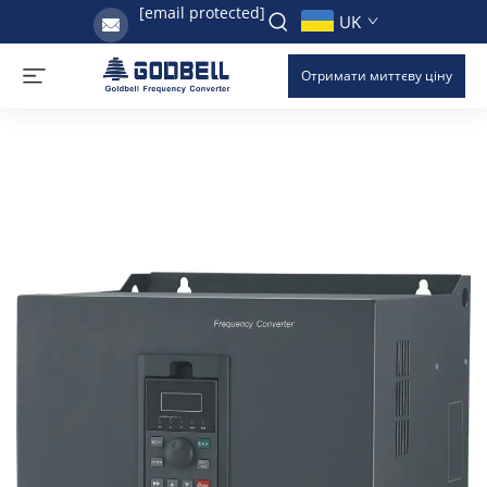
[email protected]
UK
Отримати миттєву ціну