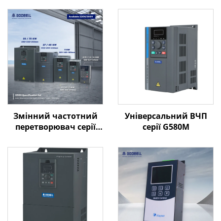
Змінний частотний
Універсальний ВЧП
перетворювач серії
серії G580M
Goldbell G580M | 0,4
кВт–800 кВт |
Керування за V/F та
векторне керування |
Відповідає стандарту
CE