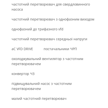
частотний перетворювач для свердловинного
насоса
частотний перетворювач з однофазним виходом
однофазний до трифазного vfd
частотний перетворювач середньої напруги
aC VFD DRIVE
постачальники ЧРП
охолоджувальний вентилятор з частотним
перетворювачем
конвертор ЧЗ
підвищувальний насос з частотним
перетворювачем
малий частотний перетворювач