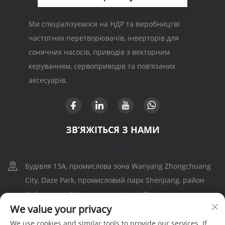
Ми спеціалізуємося на НДР та виробництві
частотних перетворювачів, інверторів для
сонячних насосів, приводів з векторним
керуванням, сервоприводів та пов'язаних
аксесуарів.
ЗВ’ЯЖІТЬСЯ З НАМИ
Будівля 13A, промислова зона Wanyang Zhongchuang
City, Daze Park, промисловий парк Shenjiang, район
Xinhui, місто Цзянмэнь, провінція Гуандун
We value your privacy
+86-17316086390
We use cookies and similar tools to provide our services. If