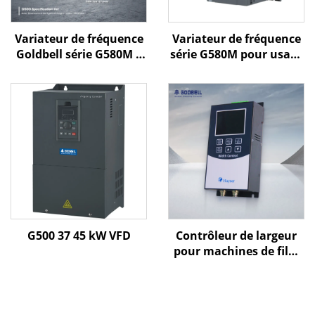
Variateur de fréquence
Variateur de fréquence
Goldbell série G580M |
série G580M pour usage
0,4 kW – 800 kW |
général
Commande V/f et
commande vectorielle |
Variateur de fréquence
certifié CE
G500 37 45 kW VFD
Contrôleur de largeur
pour machines de film
soufflé Goldbell