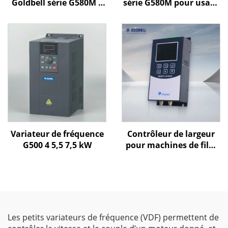
Goldbell série G580M |
série G580M pour usage
0,4 kW – 800 kW |
général
Commande V/f et
commande vectorielle |
Variateur de fréquence
certifié CE
Variateur de fréquence
Contrôleur de largeur
G500 4 5,5 7,5 kW
pour machines de film
soufflé Goldbell
Les petits variateurs de fréquence (VDF) permettent de