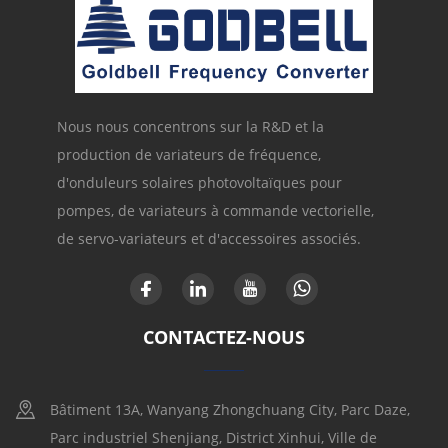
Nous nous concentrons sur la R&D et la
production de variateurs de fréquence,
d'onduleurs solaires photovoltaïques pour
pompes, de variateurs à commande vectorielle,
de servo-variateurs et d'accessoires associés.
CONTACTEZ-NOUS
Bâtiment 13A, Wanyang Zhongchuang City, Parc Daze,
Parc industriel Shenjiang, District Xinhui, Ville de