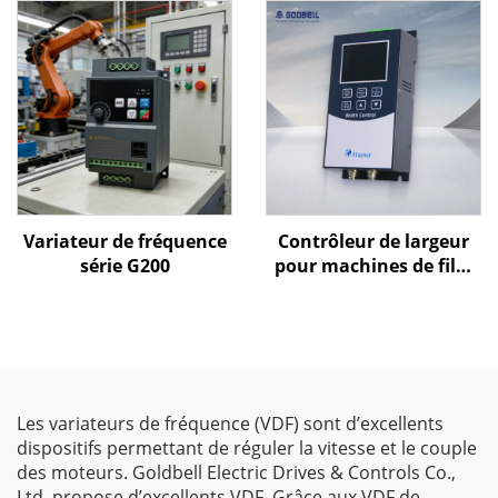
Commande V/f et
commande vectorielle |
Variateur de fréquence
certifié CE
Variateur de fréquence
Contrôleur de largeur
série G200
pour machines de film
soufflé Goldbell
Les variateurs de fréquence (VDF) sont d’excellents
dispositifs permettant de réguler la vitesse et le couple
des moteurs. Goldbell Electric Drives & Controls Co.,
Ltd. propose d’excellents VDF. Grâce aux VDF de