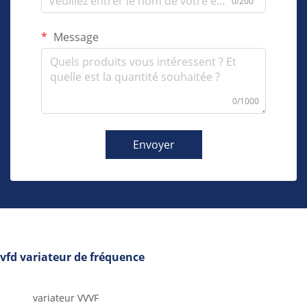
0/200
Message
0/1000
Envoyer
vfd variateur de fréquence
variateur VVVF