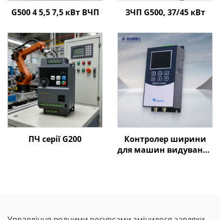
G500 4 5,5 7,5 кВт ВЧП
ЗЧП G500, 37/45 кВт
ПЧ серії G200
Контролер ширини
для машин видування
плівки Goldbell
Управління водними ресурсами змінилося завдяки