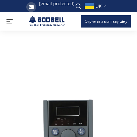
[email protected]
UK
Отримати миттєву ціну