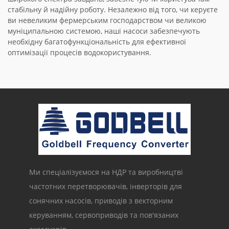
стабільну й надійну роботу. Незалежно від того, чи керуєте
ви невеликим фермерським господарством чи великою
муніципальною системою, наші насоси забезпечують
необхідну багатофункціональність для ефективної
оптимізації процесів водокористування.
Ми спеціалізуємося на НДР та виробництві
частотних перетворювачів, інверторів для
сонячних насосів, приводів з векторним
керуванням, сервоприводів та пов'язаних