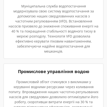
Муніципальна служба водопостачання
модернізувала свою систему водопостачання за
допомогою наших свердловинних насосів з
частотним регулюванням (VFD). Встановлення
насосів призвело до зниження споживання енергії на
40 % та покращення стабільності водяного тиску в
мережі розподілу. Технологія VFD дозволила
ефективно керувати піковим навантаженням,
забезпечуючи надійне водопостачання для
мешканців.
Промислове управління водою
Промисловий об'єкт стикнувся з викликами у
керуванні водними ресурсами через коливання
попиту. Впровадження наших частотно-регульованих
насосів для свердловин дозволило оптимізувати його
роботу, скоротивши витрати енергії на 30 % та
суттєво підвищивши ефективність експлуатації.