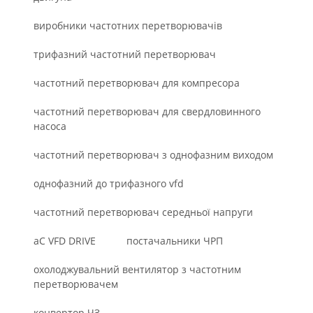
виробники частотних перетворювачів
трифазний частотний перетворювач
частотний перетворювач для компресора
частотний перетворювач для свердловинного
насоса
частотний перетворювач з однофазним виходом
однофазний до трифазного vfd
частотний перетворювач середньої напруги
aC VFD DRIVE
постачальники ЧРП
охолоджувальний вентилятор з частотним
перетворювачем
конвертор ЧЗ