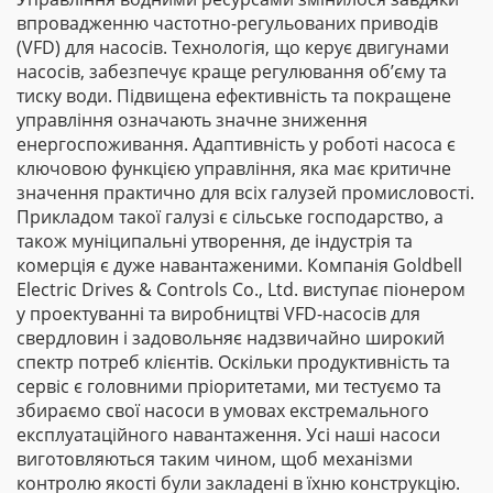
впровадженню частотно-регульованих приводів
(VFD) для насосів. Технологія, що керує двигунами
насосів, забезпечує краще регулювання об’єму та
тиску води. Підвищена ефективність та покращене
управління означають значне зниження
енергоспоживання. Адаптивність у роботі насоса є
ключовою функцією управління, яка має критичне
значення практично для всіх галузей промисловості.
Прикладом такої галузі є сільське господарство, а
також муніципальні утворення, де індустрія та
комерція є дуже навантаженими. Компанія Goldbell
Electric Drives & Controls Co., Ltd. виступає піонером
у проектуванні та виробництві VFD-насосів для
свердловин і задовольняє надзвичайно широкий
спектр потреб клієнтів. Оскільки продуктивність та
сервіс є головними пріоритетами, ми тестуємо та
збираємо свої насоси в умовах екстремального
експлуатаційного навантаження. Усі наші насоси
виготовляються таким чином, щоб механізми
контролю якості були закладені в їхню конструкцію.