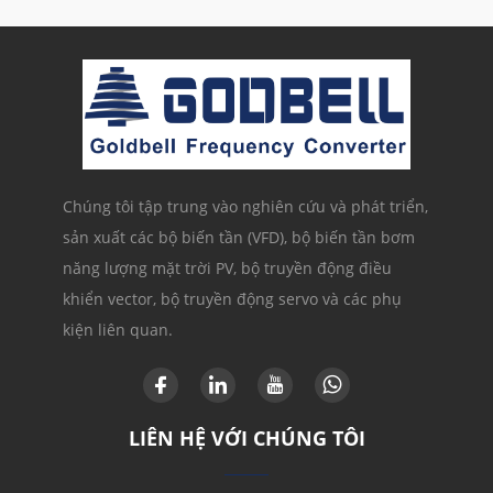
Chúng tôi tập trung vào nghiên cứu và phát triển,
sản xuất các bộ biến tần (VFD), bộ biến tần bơm
năng lượng mặt trời PV, bộ truyền động điều
khiển vector, bộ truyền động servo và các phụ
kiện liên quan.
LIÊN HỆ VỚI CHÚNG TÔI