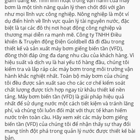
giảm đáng kể. Tính linh hoạt trong vận hành của máy
bơm là một tính năng quản lý then chốt đối với gần
như mọi lĩnh vực công nghiệp. Nông nghiệp là một ví
dụ điển hình về lĩnh vực quản lý tài nguyên nước, đặc
biệt là tại các đô thị nơi hoạt động công nghiệp và
thương mại diễn ra mạnh mẽ. Công ty TNHH Điều
khiển & Truyền động Điện Goldbell đã đi đầu trong
thiết kế và sản xuất máy bơm giếng biến tần (VFD),
đồng thời đáp ứng đa dạng nhu cầu của khách hàng. Vì
hiệu suất và dịch vụ là hai yếu tố hàng đầu, chúng tôi
kiểm tra và lắp ráp các máy bơm trong môi trường vận
hành khắc nghiệt nhất. Toàn bộ máy bơm của chúng
tôi đều được sản xuất sao cho các cơ chế kiểm soát
chất lượng được tích hợp ngay từ khâu thiết kế nền
tảng. Máy bơm biến tần (VFD) là giải pháp hiệu quả
nhất để sử dụng nước một cách tiết kiệm và tránh lãng
phí, và chúng tôi luôn đối mặt với thực tế khan hiếm
nước trên toàn cầu. Hãy xem xét các máy bơm giếng
biến tần (VFD) của chúng tôi để nhận thấy sự thay đổi
mang tính đột phá trong quản lý nước được thiết kế bài
bản.