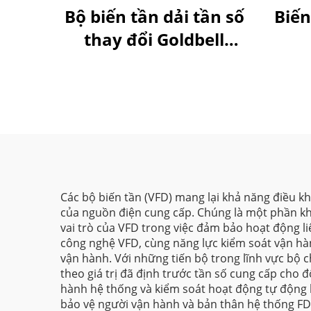
Bộ biến tần dải tần số
Biế
thay đổi Goldbell
G580M | 0,4 kW–800
kW | Điều khiển V/F
và điều khiển vector |
Bộ biến tần được
chứng nhận CE
Các bộ biến tần (VFD) mang lại khả năng điều kh
của nguồn điện cung cấp. Chúng là một phần khô
vai trò của VFD trong việc đảm bảo hoạt động l
công nghệ VFD, cùng năng lực kiểm soát vận hành
vận hành. Với những tiến bộ trong lĩnh vực bộ 
theo giá trị đã định trước tần số cung cấp cho 
hành hệ thống và kiểm soát hoạt động tự động h
bảo vệ người vận hành và bản thân hệ thống FD