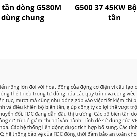
n tần dòng G580M
G500 37 45KW Bộ
dùng chung
tần
iển rộng lớn đối với hoạt động của động cơ điện vì cấu tạo
ng thể thiếu trong tự động hóa các quy trình và công việc 
iên tục, mượt mà cũng như đóng góp vào việc tiết kiệm chi
 và điều khiển bộ biến tần, giúp công ty có lợi thế vượt trộ
chuyển đổi, FDC đang dẫn đầu thị trường. Các bộ biến tần d
động cơ, từ đó giảm chi phí vận hành. Tính dễ sử dụng của 
óa. Các hệ thống liên động được tích hợp bổ sung. Các tính
C; hệ thống bảo vệ của FDC đồng thời đảm bảo an toàn cho 