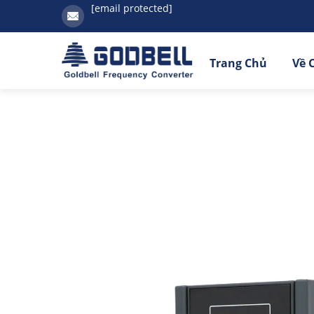
[email protected]
Trang Chủ
Về 