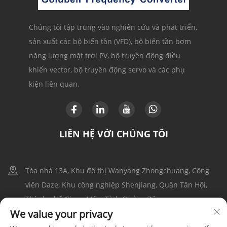
Chúng tôi tập trung vào nghiên cứu và phát triển,
sản xuất các bộ biến tần (VFD), bộ biến tần bơm
năng lượng mặt trời PV, bộ truyền động điều
khiển vector, bộ truyền động servo và các phụ
kiện liên quan.
LIÊN HỆ VỚI CHÚNG TÔI
Tòa nhà 13A, Khu đô thị Wanyang Zhongchuang, Công
viên Daze, Khu công nghiệp Shenjiang, Quận Tân Hội,
Thành phố Giang Môn, Tỉnh Quảng Đông
We value your privacy
+86-17316086390