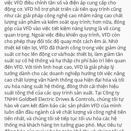
việc VFD điều chỉnh tần số và điện áp cung cấp cho
động cơ. VFD hỗ trợ phát triển cải tiến quy trình cũng
như các giải pháp công nghệ cao nhằm nâng cao chất
lượng sản phẩm và kiểm soát quy trình; hơn nữa, đóng
góp của VFD vào việc tiết kiệm năng lượng là vô cùng
quan trọng. Ngoài việc điều khiển quy trình, VFD còn
cho phép thay đổi tốc độ quay một cách êm ái. Nhờ
thiết kế tiện lợi, VFD đã thành công trong việc giảm ứng
suất cơ học lên động cơ và/hoặc thiết bị, làm giảm tần
suất sự cố hệ thống và hạ thấp chi phí bảo trì liên quan
đến VFD. Với tính linh hoạt cao, VFD là giải pháp lý
tưởng dành cho các doanh nghiệp hướng tới việc nâng
cao chất lượng vận hành thông qua hiện đại hóa và tối
ưu hóa năng suất hệ thống, đồng thời cải thiện hiệu
suất tổng thể của các quy trình sản xuất. Tại Công ty
TNHH Goldbell Electric Drives & Controls, chúng tôi tự
hào về cam kết đảm bảo các sản phẩm VFD của mình
luôn dẫn đầu ngành cả về chất lượng và công nghệ tiên
tiến nhất, và chúng tôi sẽ tiếp tục tối ưu hóa các hệ
thống mà khách hàng tin tưởng giao phó. Mục tiêu tự