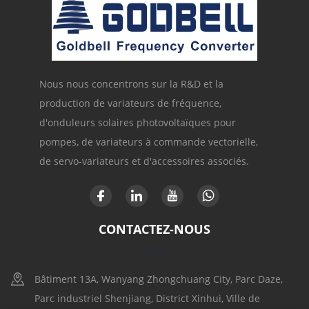
Nous nous concentrons sur la R&D et la
production de variateurs de fréquence,
d'onduleurs solaires photovoltaïques pour
pompes, de variateurs à commande vectorielle,
de servo-variateurs et d'accessoires associés.
CONTACTEZ-NOUS
Bâtiment 13A, Wanyang Zhongchuang City, Parc Daze,
Parc industriel Shenjiang, District Xinhui, Ville de