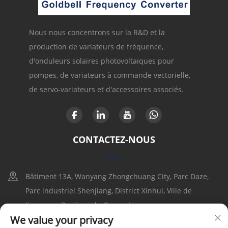
Nous nous concentrons sur la R&D et la
production de variateurs de fréquence,
d'onduleurs solaires photovoltaïques pour
pompes, de variateurs à commande vectorielle,
de servo-variateurs et d'accessoires associés.
CONTACTEZ-NOUS
Bâtiment 13A, Wanyang Zhongchuang City, Parc Daze,
Parc industriel Shenjiang, District Xinhui, Ville de
Jiangmen, Province du Guangdong
We value your privacy
+86-17316086390