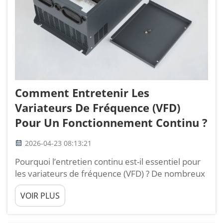
Comment Entretenir Les
Variateurs De Fréquence (VFD)
Pour Un Fonctionnement Continu ?
2026-04-23 08:13:21
Pourquoi l’entretien continu est-il essentiel pour
les variateurs de fréquence (VFD) ? De nombreux
opérateurs industriels et agricoles n’interviennent
VOIR PLUS
qu’en cas de panne, au lieu d’effectuer un
entretien régulier des variateurs de fréquence
(VFD), ce qui entraîne des arrêts imprévus, une