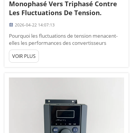
Monophasé Vers Triphasé Contre
Les Fluctuations De Tension.
2026-04-22 14:07:13
Pourquoi les fluctuations de tension menacent-
elles les performances des convertisseurs
monophasé vers triphasé ? Manifestations
VOIR PLUS
courantes : tension de sortie déséquilibrée,
surchauffe et instabilité du couple moteur. Les
fluctuations de tension déstabilisent les
convertisseurs monophasé vers triphasé, tri...