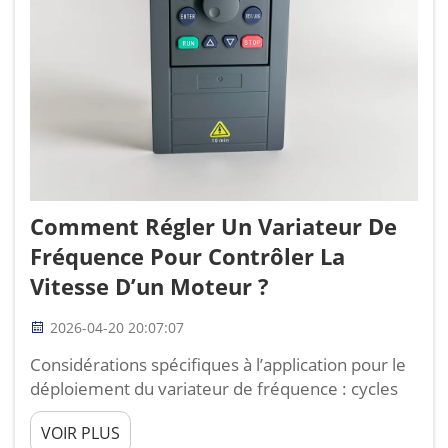
Comment Régler Un Variateur De
Fréquence Pour Contrôler La
Vitesse D’un Moteur ?
2026-04-20 20:07:07
Considérations spécifiques à l’application pour le
déploiement du variateur de fréquence : cycles
de service des pompes et des ventilateurs par
VOIR PLUS
rapport aux charges de convoyeurs ou de