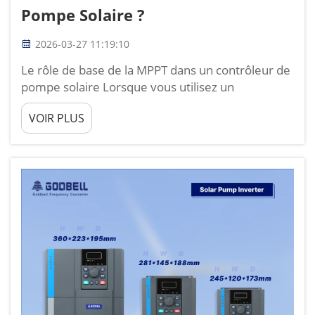
Pompe Solaire ?
2026-03-27 11:19:10
Le rôle de base de la MPPT dans un contrôleur de
pompe solaire Lorsque vous utilisez un
contrôleur de pompe solaire pour l'irrigation ou
VOIR PLUS
l'approvisionnement en eau, la façon dont vous
utilisez l'énergie solaire détermine directement la
quantité d'eau que vous pouvez obtenir chaque
jour. J'ai travaillé sur des projets d'eau solaire
dans de nombreuses...