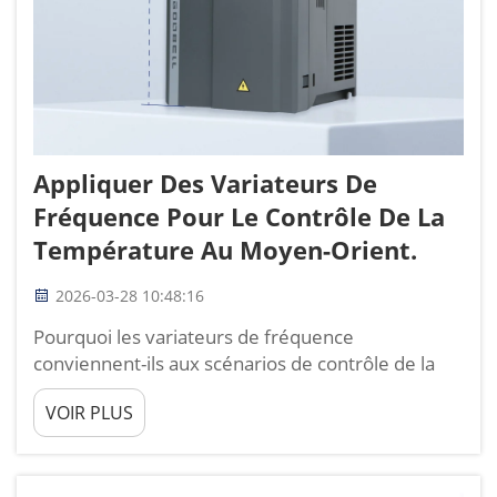
Appliquer Des Variateurs De
Fréquence Pour Le Contrôle De La
Température Au Moyen-Orient.
2026-03-28 10:48:16
Pourquoi les variateurs de fréquence
conviennent-ils aux scénarios de contrôle de la
température au Moyen-Orient ? Le contrôle de la
VOIR PLUS
température au Moyen-Orient est totalement
différent de celui des autres régions. Des
périodes prolongées de fortes températures,
d’importantes différences thermiques entre le