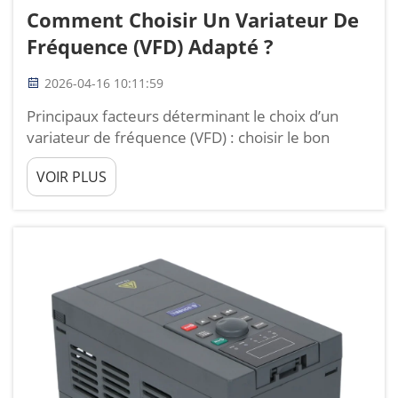
Comment Choisir Un Variateur De
Fréquence (VFD) Adapté ?
2026-04-16 10:11:59
Principaux facteurs déterminant le choix d’un
variateur de fréquence (VFD) : choisir le bon
variateur de fréquence ne consiste pas à opter
VOIR PLUS
pour le modèle le plus puissant ou le moins
coûteux, mais à trouver celui qui correspond
parfaitement à votre moteur, à votre charge, à
votre alimentation électrique et à vos conditions
de fonctionnement...