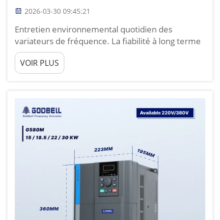
2026-03-30 09:45:21
Entretien environnemental quotidien des
variateurs de fréquence. La fiabilité à long terme
des variateurs de fréquence commence par le
VOIR PLUS
contrôle de l’environnement dans lequel ils
fonctionnent. J’entretiens et dépanne des
variateurs de fréquence depuis plus de 12 ans...