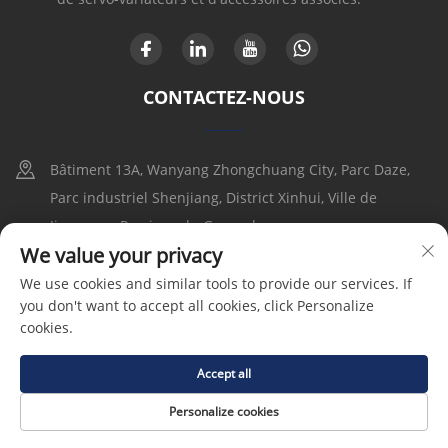
CONTACTEZ-NOUS
Bâtiment 13A, Wanyang Zhongchuang City, Parc Daze,
Parc industriel Shenjiang, District Xinhui, Ville de
Jiangmen, Province du Guangdong
We value your privacy
+86-17316086390
We use cookies and similar tools to provide our services. If
you don't want to accept all cookies, click Personalize
[email protected]
cookies.
Accept all
Droits d'auteur © 2025 Goldbell Electric Drives and Controls
(Shenzhen) Co., Ltd |
Politique de confidentialité
Personalize cookies
PAGE D'ACCUEIL
PRODUITS
COURRIEL
TÉL.