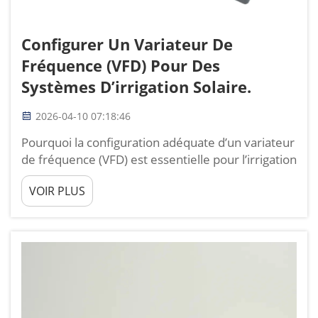
Configurer Un Variateur De
Fréquence (VFD) Pour Des
Systèmes D’irrigation Solaire.
2026-04-10 07:18:46
Pourquoi la configuration adéquate d’un variateur
de fréquence (VFD) est essentielle pour l’irrigation
solaire. Un variateur de fréquence (VFD)
VOIR PLUS
correctement configuré constitue le composant
central qui détermine si un système d’irrigation
solaire peut fonctionner de manière stable,
efficace et écologique...