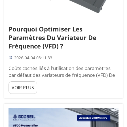
Pourquoi Optimiser Les
Paramètres Du Variateur De
Fréquence (VFD) ?
2026-04-04 08:11:33
Coûts cachés liés à l'utilisation des paramètres
par défaut des variateurs de fréquence (VFD) De
nombreux responsables d'usine et équipes de
VOIR PLUS
maintenance installent simplement un variateur
de fréquence (VFD), utilisent les paramètres
d'usine par défaut et supposent que le système
fonctionnera efficacement. Selon près de ...